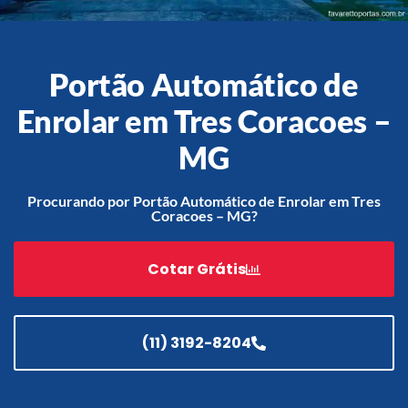
Portão Automático de
Acessórios
Enrolar em Tres Coracoes –
Automatização
MG
Procurando por Portão Automático de Enrolar em Tres
Portão de Garagem de
Coracoes – MG?
Enrolar em Teresópolis – RJ
Portão de Garagem de
Cotar Grátis
Enrolar em São Pedro da
Aldeia – RJ
Portão de Garagem de
Enrolar em São João de
(11) 3192-8204
Meriti – RJ
Portão de Garagem de
Enrolar em São Gonçalo – RJ