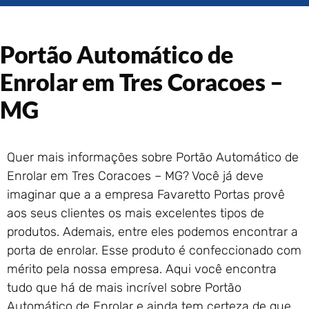
Portão de Garagem de
Enrolar em Rio das Ostras –
RJ
Portão Automático de
Portão de Garagem de
Enrolar em Queimados – RJ
Enrolar em Tres Coracoes –
Portão de Garagem de
MG
Enrolar em Petrópolis – RJ
Portão de Garagem de
Enrolar em Paraty – RJ
Quer mais informações sobre Portão Automático de
Portão de Garagem de
Enrolar em Tres Coracoes – MG? Você já deve
Enrolar em Nova Iguaçu – RJ
imaginar que a a empresa Favaretto Portas provê
Portão de Garagem de
Enrolar em Nova Friburgo –
aos seus clientes os mais excelentes tipos de
RJ
produtos. Ademais, entre eles podemos encontrar a
porta de enrolar. Esse produto é confeccionado com
mérito pela nossa empresa. Aqui você encontra
tudo que há de mais incrível sobre Portão
Automático de Enrolar e ainda tem certeza de que