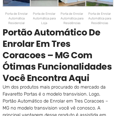
Porta de Enrolar
Porta de Enrolar
Porta de Enrolar
Porta de Enrolar
Automática
Automática para
Automática para
Automática para
Residencial
Loja
Residências
Residências
Portão Automático De
Enrolar Em Tres
Coracoes – MG Com
Ótimas Funcionalidades
Você Encontra Aqui
Um dos produtos mais procurado do mercado da
Favaretto Portas é o modelo transvision. Logo,
Portão Automático de Enrolar em Tres Coracoes –
MG no modelo transvision você vê conosco. A
principal vantagem desse produto é assistida em