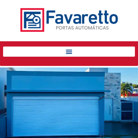
Início
Produtos
Porta de Enrolar Automática
Automatizadores
Acessórios Para Portas de
Enrolar
Pintura eletrostática
Portfólio
Contato