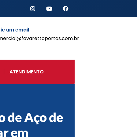
ie um email
mercial@favarettoportas.com.br
Início
Produtos
Porta de Enrolar Automática
ATENDIMENTO
Automatizadores
Acessórios Para Portas de
Enrolar
Pintura eletrostática
Portfólio
Contato
o de Aço de
ar em