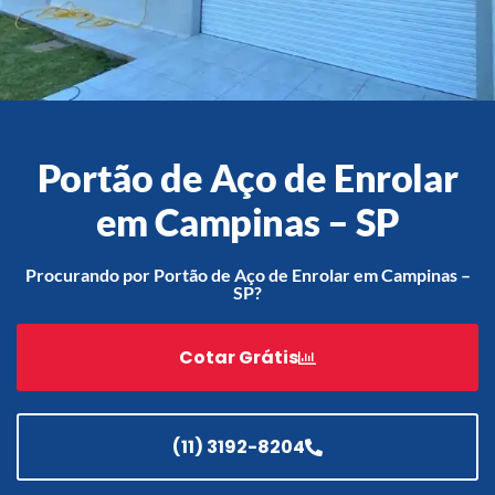
Acessórios
Automatização
Portão de Aço de Enrolar
em Campinas – SP
Portão de Garagem de
Enrolar em Teresópolis – RJ
Procurando por Portão de Aço de Enrolar em Campinas –
SP?
Portão de Garagem de
Enrolar em São Pedro da
Aldeia – RJ
Cotar Grátis
Portão de Garagem de
Enrolar em São João de
Meriti – RJ
(11) 3192-8204
Portão de Garagem de
Enrolar em São Gonçalo – RJ