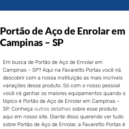
Portão de Garagem de
Enrolar em Rio das Ostras –
RJ
Portão de Garagem de
Portão de Aço de Enrolar em
Enrolar em Queimados – RJ
Portão de Garagem de
Campinas – SP
Enrolar em Petrópolis – RJ
Portão de Garagem de
Enrolar em Paraty – RJ
Em busca de Portão de Aço de Enrolar em
Portão de Garagem de
Campinas – SP? Aqui na Favaretto Portas você irá
Enrolar em Nova Iguaçu – RJ
descobrir com a nossa instituição as mais incríveis
Portão de Garagem de
variações desse produto. Só com o nosso pessoal
Enrolar em Nova Friburgo –
RJ
você irá ganhar os maiores equipamentos quando o
tópico é Portão de Aço de Enrolar em Campinas –
SP. Conheça
outros detalhes
sobre esse produto
aqui em nosso site. Diante disso querendo ver tudo
sobre Portão de Aço de Enrolar, a Favaretto Portas é