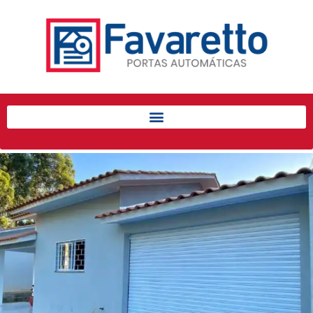
Início
Produtos
Porta de Enrolar Automática
Automatizadores
Acessórios Para Portas de
Enrolar
Pintura eletrostática
Portfólio
Contato