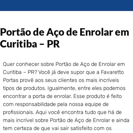
Portão de Garagem de
Enrolar em Rio das Ostras –
RJ
Portão de Garagem de
Portão de Aço de Enrolar em
Enrolar em Queimados – RJ
Portão de Garagem de
Curitiba – PR
Enrolar em Petrópolis – RJ
Portão de Garagem de
Enrolar em Paraty – RJ
Quer conhecer sobre Portão de Aço de Enrolar em
Portão de Garagem de
Curitiba – PR? Você já deve supor que a Favaretto
Enrolar em Nova Iguaçu – RJ
Portas provê aos seus clientes os mais incríveis
Portão de Garagem de
tipos de produtos. Igualmente, entre eles podemos
Enrolar em Nova Friburgo –
RJ
encontrar a porta de enrolar. Esse produto é feito
com responsabilidade pela nossa equipe de
profissionais. Aqui você encontra tudo que há de
mais incrível sobre Portão de Aço de Enrolar e ainda
tem certeza de que vai sair satisfeito com os