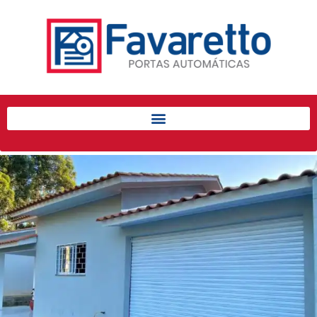
Início
Produtos
Porta de Enrolar Automática
Automatizadores
Acessórios Para Portas de
Enrolar
Pintura eletrostática
Portfólio
Contato