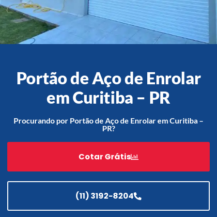
Acessórios
Automatização
Portão de Aço de Enrolar
em Curitiba – PR
Portão de Garagem de
Enrolar em Teresópolis – RJ
Procurando por Portão de Aço de Enrolar em Curitiba –
PR?
Portão de Garagem de
Enrolar em São Pedro da
Aldeia – RJ
Cotar Grátis
Portão de Garagem de
Enrolar em São João de
Meriti – RJ
(11) 3192-8204
Portão de Garagem de
Enrolar em São Gonçalo – RJ