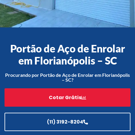
Acessórios
Automatização
Portão de Aço de Enrolar
em Florianópolis – SC
Portão de Garagem de
Enrolar em Teresópolis – RJ
Procurando por Portão de Aço de Enrolar em Florianópolis
– SC?
Portão de Garagem de
Enrolar em São Pedro da
Aldeia – RJ
Cotar Grátis
Portão de Garagem de
Enrolar em São João de
Meriti – RJ
(11) 3192-8204
Portão de Garagem de
Enrolar em São Gonçalo – RJ