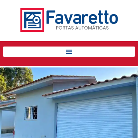
Início
Produtos
Porta de Enrolar Automática
Automatizadores
Acessórios Para Portas de
Enrolar
Pintura eletrostática
Portfólio
Contato