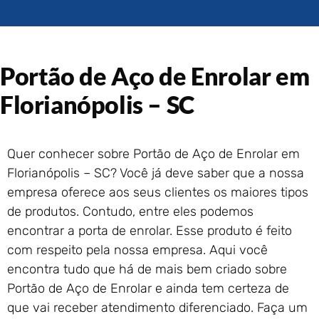
Portão de Garagem de
Enrolar em Rio das Ostras –
RJ
Portão de Garagem de
Portão de Aço de Enrolar em
Enrolar em Queimados – RJ
Portão de Garagem de
Florianópolis – SC
Enrolar em Petrópolis – RJ
Portão de Garagem de
Enrolar em Paraty – RJ
Quer conhecer sobre Portão de Aço de Enrolar em
Portão de Garagem de
Florianópolis – SC? Você já deve saber que a nossa
Enrolar em Nova Iguaçu – RJ
empresa oferece aos seus clientes os maiores tipos
Portão de Garagem de
de produtos. Contudo, entre eles podemos
Enrolar em Nova Friburgo –
encontrar a porta de enrolar. Esse produto é feito
RJ
com respeito pela nossa empresa. Aqui você
encontra tudo que há de mais bem criado sobre
Portão de Aço de Enrolar e ainda tem certeza de
que vai receber atendimento diferenciado. Faça um