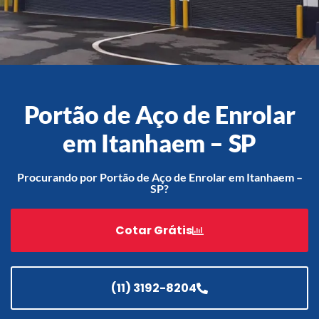
Acessórios
Automatização
Portão de Aço de Enrolar
em Itanhaem – SP
Portão de Garagem de
Enrolar em Teresópolis – RJ
Procurando por Portão de Aço de Enrolar em Itanhaem –
SP?
Portão de Garagem de
Enrolar em São Pedro da
Aldeia – RJ
Cotar Grátis
Portão de Garagem de
Enrolar em São João de
Meriti – RJ
(11) 3192-8204
Portão de Garagem de
Enrolar em São Gonçalo – RJ