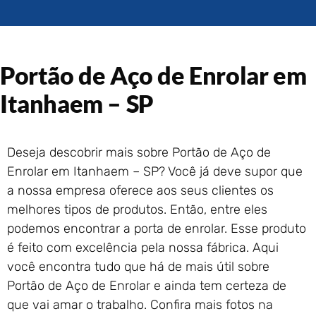
Portão de Garagem de
Enrolar em Rio das Ostras –
RJ
Portão de Garagem de
Portão de Aço de Enrolar em
Enrolar em Queimados – RJ
Portão de Garagem de
Itanhaem – SP
Enrolar em Petrópolis – RJ
Portão de Garagem de
Enrolar em Paraty – RJ
Deseja descobrir mais sobre Portão de Aço de
Portão de Garagem de
Enrolar em Itanhaem – SP? Você já deve supor que
Enrolar em Nova Iguaçu – RJ
a nossa empresa oferece aos seus clientes os
Portão de Garagem de
melhores tipos de produtos. Então, entre eles
Enrolar em Nova Friburgo –
RJ
podemos encontrar a porta de enrolar. Esse produto
é feito com excelência pela nossa fábrica. Aqui
você encontra tudo que há de mais útil sobre
Portão de Aço de Enrolar e ainda tem certeza de
que vai amar o trabalho. Confira mais fotos na