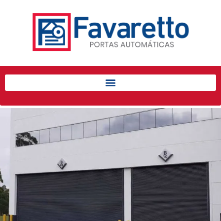
Início
Produtos
Porta de Enrolar Automática
Automatizadores
Acessórios Para Portas de
Enrolar
Pintura eletrostática
Portfólio
Contato