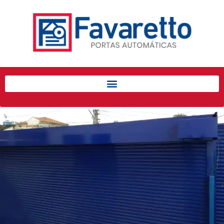
Início
Produtos
Porta de Enrolar Automática
Automatizadores
Acessórios Para Portas de
Enrolar
Pintura eletrostática
Portfólio
Contato