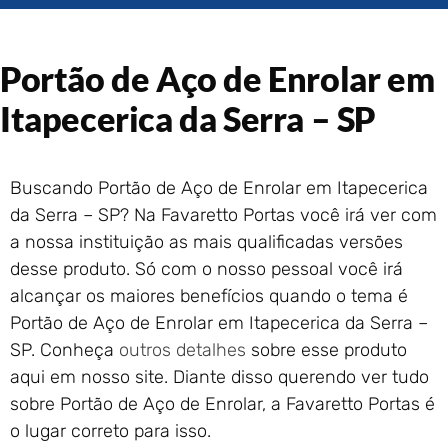
Portão de Garagem de
Enrolar em Rio das Ostras –
RJ
Portão de Aço de Enrolar em
Portão de Garagem de
Enrolar em Queimados – RJ
Itapecerica da Serra – SP
Portão de Garagem de
Enrolar em Petrópolis – RJ
Portão de Garagem de
Buscando Portão de Aço de Enrolar em Itapecerica
Enrolar em Paraty – RJ
da Serra – SP? Na Favaretto Portas você irá ver com
Portão de Garagem de
a nossa instituição as mais qualificadas versões
Enrolar em Nova Iguaçu – RJ
desse produto. Só com o nosso pessoal você irá
Portão de Garagem de
alcançar os maiores benefícios quando o tema é
Enrolar em Nova Friburgo –
Portão de Aço de Enrolar em Itapecerica da Serra –
RJ
SP. Conheça
outros detalhes
sobre esse produto
aqui em nosso site. Diante disso querendo ver tudo
sobre Portão de Aço de Enrolar, a Favaretto Portas é
o lugar correto para isso.