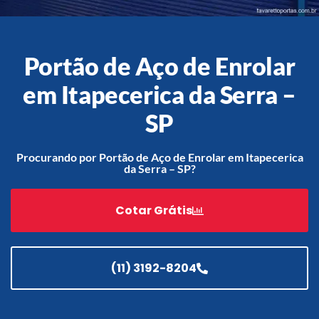
Portão de Aço de Enrolar
Acessórios
em Itapecerica da Serra –
Automatização
SP
Procurando por Portão de Aço de Enrolar em Itapecerica
Portão de Garagem de
da Serra – SP?
Enrolar em Teresópolis – RJ
Portão de Garagem de
Cotar Grátis
Enrolar em São Pedro da
Aldeia – RJ
Portão de Garagem de
Enrolar em São João de
(11) 3192-8204
Meriti – RJ
Portão de Garagem de
Enrolar em São Gonçalo – RJ