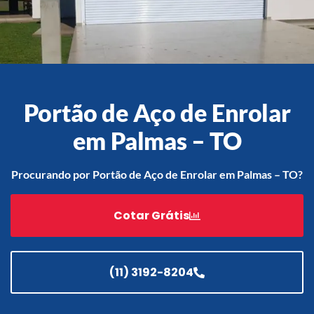
Acessórios
Automatização
Portão de Aço de Enrolar
em Palmas – TO
Portão de Garagem de
Enrolar em Teresópolis – RJ
Procurando por Portão de Aço de Enrolar em Palmas – TO?
Portão de Garagem de
Enrolar em São Pedro da
Cotar Grátis
Aldeia – RJ
Portão de Garagem de
Enrolar em São João de
Meriti – RJ
(11) 3192-8204
Portão de Garagem de
Enrolar em São Gonçalo – RJ