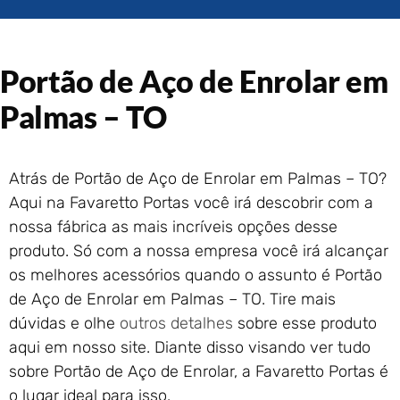
Portão de Garagem de
Enrolar em Rio das Ostras –
RJ
Portão de Aço de Enrolar em
Portão de Garagem de
Enrolar em Queimados – RJ
Palmas – TO
Portão de Garagem de
Enrolar em Petrópolis – RJ
Portão de Garagem de
Atrás de Portão de Aço de Enrolar em Palmas – TO?
Enrolar em Paraty – RJ
Aqui na Favaretto Portas você irá descobrir com a
Portão de Garagem de
Enrolar em Nova Iguaçu – RJ
nossa fábrica as mais incríveis opções desse
produto. Só com a nossa empresa você irá alcançar
Portão de Garagem de
Enrolar em Nova Friburgo –
os melhores acessórios quando o assunto é Portão
RJ
de Aço de Enrolar em Palmas – TO. Tire mais
dúvidas e olhe
outros detalhes
sobre esse produto
aqui em nosso site. Diante disso visando ver tudo
sobre Portão de Aço de Enrolar, a Favaretto Portas é
o lugar ideal para isso.