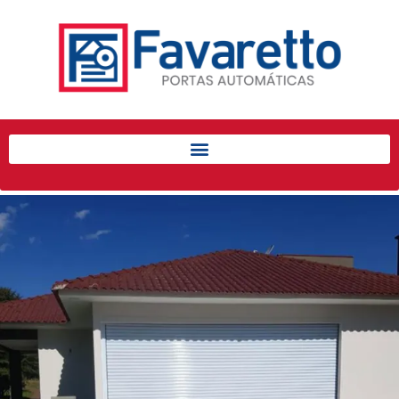
Início
Produtos
Porta de Enrolar Automática
Automatizadores
Acessórios Para Portas de
Enrolar
Pintura eletrostática
Portfólio
Contato