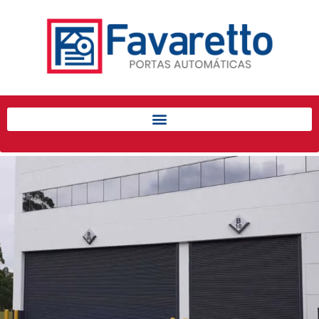
Início
Produtos
Porta de Enrolar Automática
Automatizadores
Acessórios Para Portas de
Enrolar
Pintura eletrostática
Portfólio
Contato