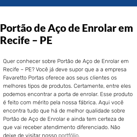
Portão de Garagem de
Enrolar em Rio das Ostras –
RJ
Portão de Aço de Enrolar em
Portão de Garagem de
Enrolar em Queimados – RJ
Recife – PE
Portão de Garagem de
Enrolar em Petrópolis – RJ
Portão de Garagem de
Quer conhecer sobre Portão de Aço de Enrolar em
Enrolar em Paraty – RJ
Recife – PE? Você já deve supor que a a empresa
Portão de Garagem de
Enrolar em Nova Iguaçu – RJ
Favaretto Portas oferece aos seus clientes os
melhores tipos de produtos. Certamente, entre eles
Portão de Garagem de
Enrolar em Nova Friburgo –
podemos encontrar a porta de enrolar. Esse produto
RJ
é feito com mérito pela nossa fábrica. Aqui você
encontra tudo que há de melhor qualidade sobre
Portão de Aço de Enrolar e ainda tem certeza de
que vai receber atendimento diferenciado. Não
deixe de visitar nosso
portfólio
.