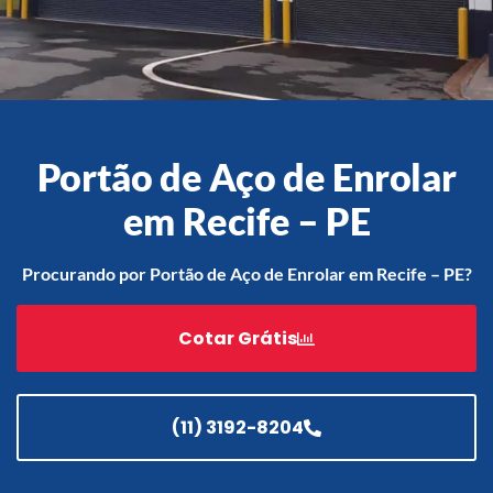
Acessórios
Automatização
Portão de Aço de Enrolar
em Recife – PE
Portão de Garagem de
Enrolar em Teresópolis – RJ
Procurando por Portão de Aço de Enrolar em Recife – PE?
Portão de Garagem de
Enrolar em São Pedro da
Cotar Grátis
Aldeia – RJ
Portão de Garagem de
Enrolar em São João de
Meriti – RJ
(11) 3192-8204
Portão de Garagem de
Enrolar em São Gonçalo – RJ