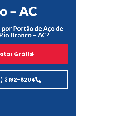
o – AC
Acessórios
Automatização
 por Portão de Aço de
Rio Branco – AC?
otar Grátis
Portão de Garagem de
Enrolar em Teresópolis – RJ
Portão de Garagem de
Enrolar em São Pedro da
1) 3192-8204
Aldeia – RJ
Portão de Garagem de
Enrolar em São João de
Meriti – RJ
Portão de Garagem de
Enrolar em São Gonçalo – RJ
Portão de Garagem de
Enrolar em Rio das Ostras –