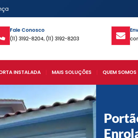
nça
Fale Conosco
Env
(11) 3192-8204, (11) 3192-8203
co
ORTA INSTALADA
MAIS SOLUÇÕES
QUEM SOMOS
Portã
Enrol