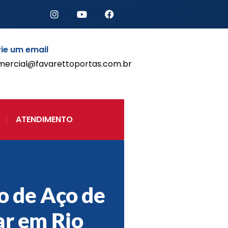
ie um email
mercial@favarettoportas.com.br
Início
Produtos
Porta de Enrolar Automática
ATENDIMENTO
Automatizadores
Acessórios Para Portas de
Enrolar
Pintura eletrostática
Portfólio
Contato
o de Aço de
ar em Rio