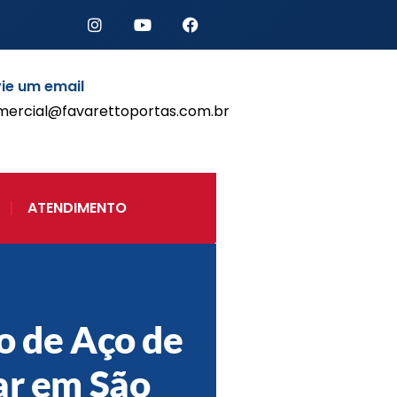
ie um email
mercial@favarettoportas.com.br
Início
Produtos
Porta de Enrolar Automática
ATENDIMENTO
Automatizadores
Acessórios Para Portas de
Enrolar
Pintura eletrostática
Portfólio
Contato
o de Aço de
ar em São