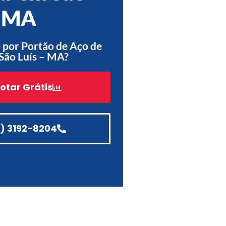
– MA
Acessórios
Automatização
 por Portão de Aço de
São Luís – MA?
otar Grátis
Portão de Garagem de
Enrolar em Teresópolis – RJ
Portão de Garagem de
Enrolar em São Pedro da
1) 3192-8204
Aldeia – RJ
Portão de Garagem de
Enrolar em São João de
Meriti – RJ
Portão de Garagem de
Enrolar em São Gonçalo – RJ
Portão de Garagem de
Enrolar em Rio das Ostras –