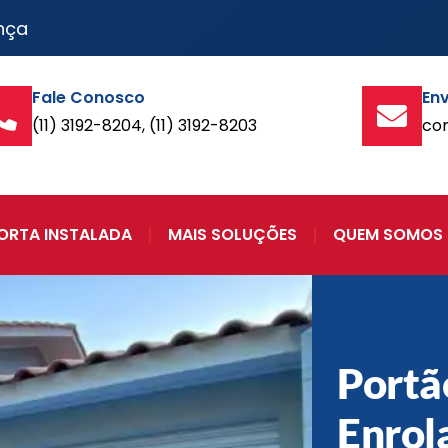
nça
Fale Conosco
Env
(11) 3192-8204, (11) 3192-8203
co
ORTA INSTALADA
MAIS SOLUÇÕES
QUEM SOMOS
Portã
Enrol