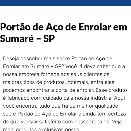
Portão de Garagem de
Enrolar em Rio das Ostras –
RJ
Portão de Aço de Enrolar em
Portão de Garagem de
Enrolar em Queimados – RJ
Sumaré – SP
Portão de Garagem de
Enrolar em Petrópolis – RJ
Portão de Garagem de
Deseja descobrir mais sobre Portão de Aço de
Enrolar em Paraty – RJ
Enrolar em Sumaré – SP? Você já deve saber que a
Portão de Garagem de
Enrolar em Nova Iguaçu – RJ
nossa empresa fornece aos seus clientes os
Portão de Garagem de
maiores tipos de produtos. Ademais, entre eles
Enrolar em Nova Friburgo –
podemos encontrar a porta de enrolar. Esse produto
RJ
é fabricado com cuidado pela nossa indústria. Aqui
você encontra tudo que há de melhor qualidade
sobre Portão de Aço de Enrolar e ainda tem certeza
de que vai sair satisfeito com nosso trabalho. Veja
mais
produtos
exclusivos nosso.