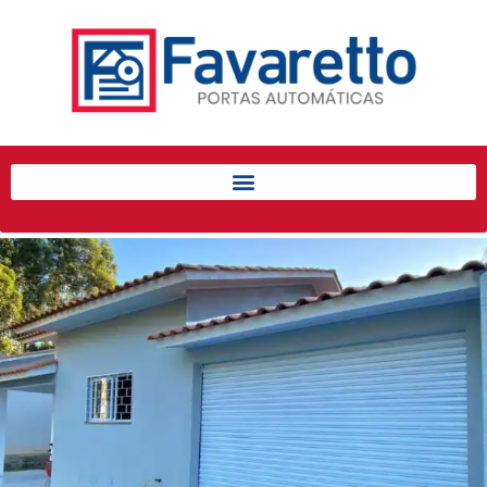
Início
Produtos
Porta de Enrolar Automática
Automatizadores
Acessórios Para Portas de
Enrolar
Pintura eletrostática
Portfólio
Contato