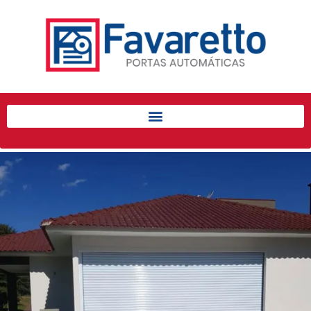
Início
Produtos
Porta de Enrolar Automática
Automatizadores
Acessórios Para Portas de
Enrolar
Pintura eletrostática
Portfólio
Contato