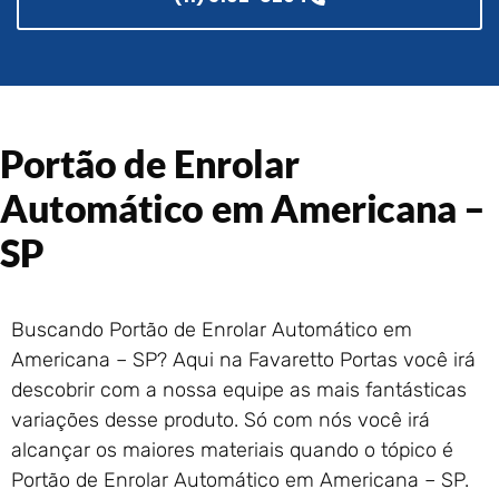
Portão de Garagem de
Enrolar em Rio das Ostras –
RJ
Portão de Garagem de
Enrolar em Queimados – RJ
Portão de Enrolar
Portão de Garagem de
Enrolar em Petrópolis – RJ
Automático em Americana –
Portão de Garagem de
Enrolar em Paraty – RJ
SP
Portão de Garagem de
Enrolar em Nova Iguaçu – RJ
Portão de Garagem de
Buscando Portão de Enrolar Automático em
Enrolar em Nova Friburgo –
Americana – SP? Aqui na Favaretto Portas você irá
RJ
descobrir com a nossa equipe as mais fantásticas
variações desse produto. Só com nós você irá
alcançar os maiores materiais quando o tópico é
Portão de Enrolar Automático em Americana – SP.