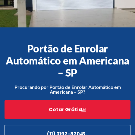
Acessórios
Automatização
Portão de Enrolar
Automático em Americana
Portão de Garagem de
– SP
Enrolar em Teresópolis – RJ
Portão de Garagem de
Procurando por Portão de Enrolar Automático em
Enrolar em São Pedro da
Americana – SP?
Aldeia – RJ
Portão de Garagem de
Cotar Grátis
Enrolar em São João de
Meriti – RJ
Portão de Garagem de
Enrolar em São Gonçalo – RJ
(11) 3192-8204