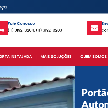
nça
Fale Conosco
Env
(11) 3192-8204, (11) 3192-8203
co
ORTA INSTALADA
MAIS SOLUÇÕES
QUEM SOMOS
Portã
Auto