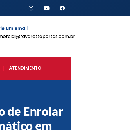
ie um email
mercial@favarettoportas.com.br
Início
Produtos
Porta de Enrolar Automática
ATENDIMENTO
Automatizadores
Acessórios Para Portas de
Enrolar
Pintura eletrostática
Portfólio
Contato
o de Enrolar
mático em