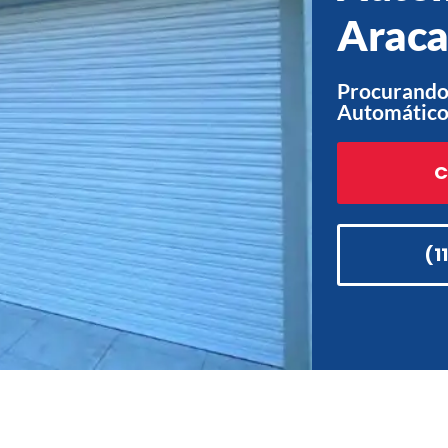
Araca
Procurando 
Automático
C
(1