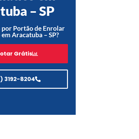
tuba – SP
Acessórios
Automatização
por Portão de Enrolar
 em Aracatuba – SP?
otar Grátis
Portão de Garagem de
Enrolar em Teresópolis – RJ
Portão de Garagem de
Enrolar em São Pedro da
1) 3192-8204
Aldeia – RJ
Portão de Garagem de
Enrolar em São João de
Meriti – RJ
Portão de Garagem de
Enrolar em São Gonçalo – RJ
Portão de Garagem de
Enrolar em Rio das Ostras –