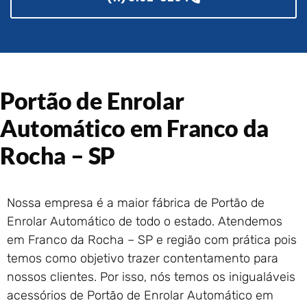
Portão de Garagem de
Enrolar em Rio das Ostras –
RJ
Portão de Garagem de
Enrolar em Queimados – RJ
Portão de Garagem de
Portão de Enrolar
Enrolar em Petrópolis – RJ
Automático em Franco da
Portão de Garagem de
Enrolar em Paraty – RJ
Rocha – SP
Portão de Garagem de
Enrolar em Nova Iguaçu – RJ
Portão de Garagem de
Nossa empresa é a maior fábrica de Portão de
Enrolar em Nova Friburgo –
Enrolar Automático de todo o estado. Atendemos
RJ
em Franco da Rocha – SP e região com prática pois
temos como objetivo trazer contentamento para
nossos clientes. Por isso, nós temos os inigualáveis
acessórios de Portão de Enrolar Automático em