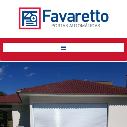
Início
Produtos
Porta de Enrolar Automática
Automatizadores
Acessórios Para Portas de
Enrolar
Pintura eletrostática
Portfólio
Contato