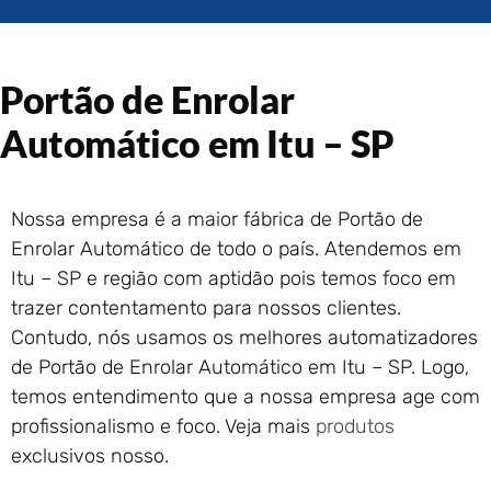
Portão de Garagem de
Enrolar em Rio das Ostras –
RJ
Portão de Enrolar
Portão de Garagem de
Enrolar em Queimados – RJ
Automático em Itu – SP
Portão de Garagem de
Enrolar em Petrópolis – RJ
Portão de Garagem de
Nossa empresa é a maior fábrica de Portão de
Enrolar em Paraty – RJ
Enrolar Automático de todo o país. Atendemos em
Portão de Garagem de
Enrolar em Nova Iguaçu – RJ
Itu – SP e região com aptidão pois temos foco em
Portão de Garagem de
trazer contentamento para nossos clientes.
Enrolar em Nova Friburgo –
Contudo, nós usamos os melhores automatizadores
RJ
de Portão de Enrolar Automático em Itu – SP. Logo,
temos entendimento que a nossa empresa age com
profissionalismo e foco. Veja mais
produtos
exclusivos nosso.