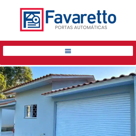
Início
Produtos
Porta de Enrolar Automática
Automatizadores
Acessórios Para Portas de
Enrolar
Pintura eletrostática
Portfólio
Contato