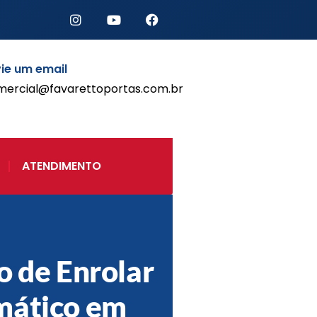
ie um email
mercial@favarettoportas.com.br
Início
Produtos
Porta de Enrolar Automática
ATENDIMENTO
Automatizadores
Acessórios Para Portas de
Enrolar
Pintura eletrostática
Portfólio
Contato
o de Enrolar
mático em