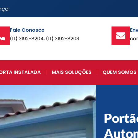
nça
Fale Conosco
Env
(11) 3192-8204, (11) 3192-8203
co
ORTA INSTALADA
MAIS SOLUÇÕES
QUEM SOMOS
Portã
Auto