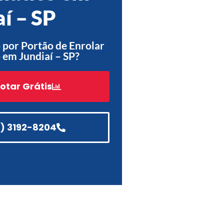
aí – SP
Acessórios
Automatização
por Portão de Enrolar
em Jundiaí – SP?
otar Grátis
Portão de Garagem de
Enrolar em Teresópolis – RJ
Portão de Garagem de
Enrolar em São Pedro da
1) 3192-8204
Aldeia – RJ
Portão de Garagem de
Enrolar em São João de
Meriti – RJ
Portão de Garagem de
Enrolar em São Gonçalo – RJ
Portão de Garagem de
Enrolar em Rio das Ostras –