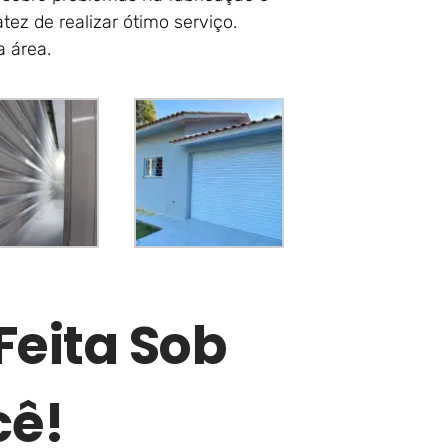
z de realizar ótimo serviço.
 área.
Feita Sob
cê!