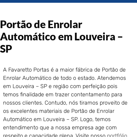
Portão de Garagem de
Enrolar em Rio das Ostras –
RJ
Portão de Enrolar
Portão de Garagem de
Enrolar em Queimados – RJ
Automático em Louveira –
Portão de Garagem de
SP
Enrolar em Petrópolis – RJ
Portão de Garagem de
Enrolar em Paraty – RJ
A Favaretto Portas é a maior fábrica de Portão de
Portão de Garagem de
Enrolar em Nova Iguaçu – RJ
Enrolar Automático de todo o estado. Atendemos
em Louveira – SP e região com perfeição pois
Portão de Garagem de
Enrolar em Nova Friburgo –
temos finalidade em trazer contentamento para
RJ
nossos clientes. Contudo, nós tiramos proveito de
os excelentes materiais de Portão de Enrolar
Automático em Louveira – SP. Logo, temos
entendimento que a nossa empresa age com
respeito e capacidade plena. Visite nosso
portfólio
.