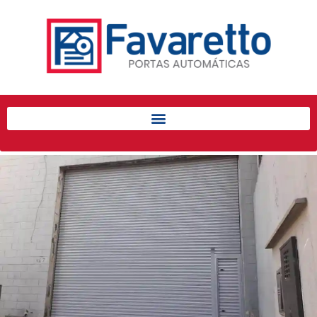
Início
Produtos
Porta de Enrolar Automática
Automatizadores
Acessórios Para Portas de
Enrolar
Pintura eletrostática
Portfólio
Contato