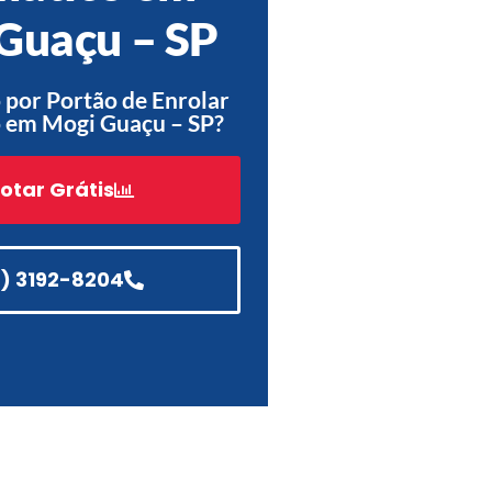
Guaçu – SP
Acessórios
Automatização
por Portão de Enrolar
 em Mogi Guaçu – SP?
otar Grátis
Portão de Garagem de
Enrolar em Teresópolis – RJ
Portão de Garagem de
Enrolar em São Pedro da
1) 3192-8204
Aldeia – RJ
Portão de Garagem de
Enrolar em São João de
Meriti – RJ
Portão de Garagem de
Enrolar em São Gonçalo – RJ
Portão de Garagem de
Enrolar em Rio das Ostras –