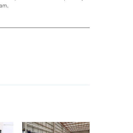
ram
.