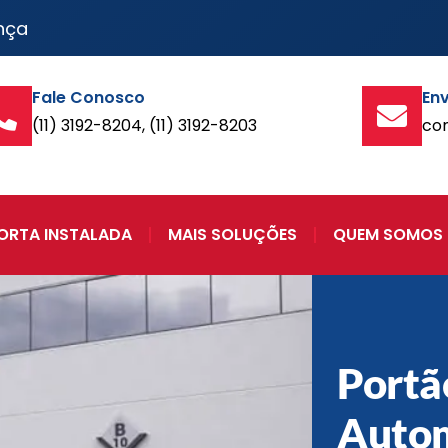
nça
Fale Conosco
Env
(11) 3192-8204, (11) 3192-8203
co
ORTA INSTALADA
MAIS SOLUÇÕES
QUEM SOMOS
Portã
Auto