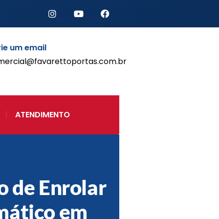
ie um email
mercial@favarettoportas.com.br
Início
Produtos
Porta de Enrolar Automática
ATENDIMENTO
Automatizadores
Acessórios Para Portas de
Enrolar
Pintura eletrostática
Portfólio
Contato
o de Enrolar
mático em