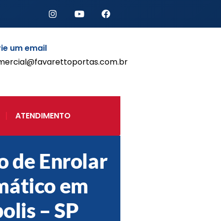
ie um email
mercial@favarettoportas.com.br
Início
Produtos
Porta de Enrolar Automática
ATENDIMENTO
Automatizadores
Acessórios Para Portas de
Enrolar
o de Enrolar
Pintura eletrostática
Portfólio
mático em
Contato
olis – SP