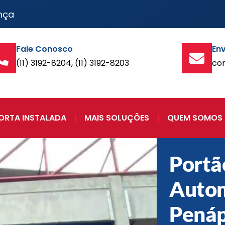
nça
Fale Conosco
Env
(11) 3192-8204, (11) 3192-8203
co
ORTA INSTALADA
MAIS SOLUÇÕES
QUEM SOMOS
Portã
Auto
Penáp