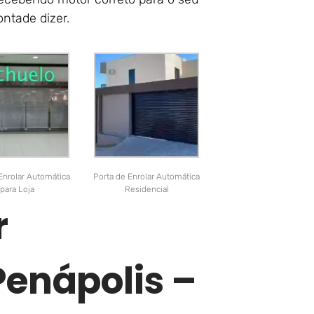
ontade dizer.
Enrolar Automática
Porta de Enrolar Automática
para Loja
Residencial
r
enápolis –