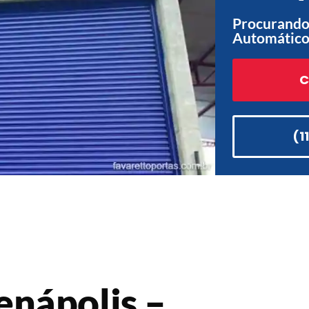
Procurando 
Automático
C
(1
nápolis –