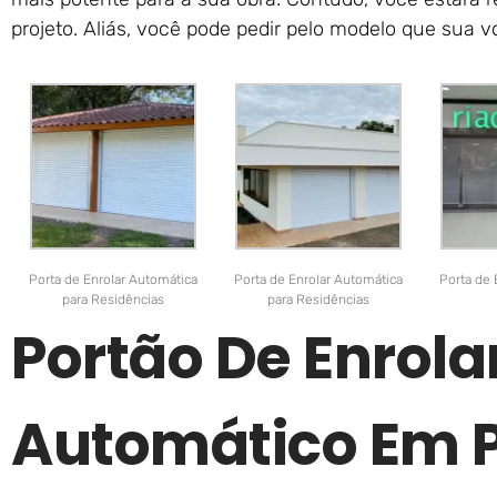
projeto. Aliás, você pode pedir pelo modelo que sua v
Porta de Enrolar Automática
Porta de Enrolar Automática
Porta de 
para Residências
para Residências
Portão De Enrola
Automático Em P