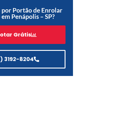
por Portão de Enrolar
Acessórios
 em Penápolis – SP?
Automatização
otar Grátis
Portão de Garagem de
Enrolar em Teresópolis – RJ
1) 3192-8204
Portão de Garagem de
Enrolar em São Pedro da
Aldeia – RJ
Portão de Garagem de
Enrolar em São João de
Meriti – RJ
Portão de Garagem de
Enrolar em São Gonçalo – RJ
Portão de Garagem de
Enrolar em Rio das Ostras –