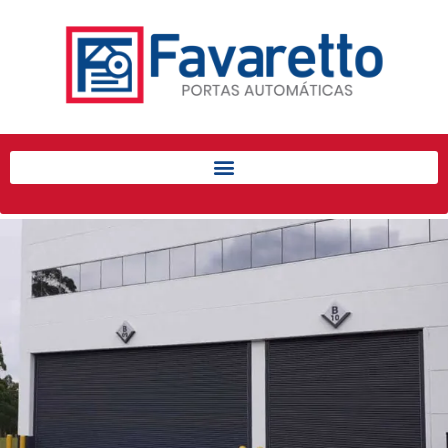
Início
Produtos
Porta de Enrolar Automática
Automatizadores
Acessórios Para Portas de
Enrolar
Pintura eletrostática
Portfólio
Contato