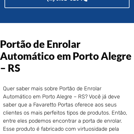
Portão de Garagem de
Enrolar em Rio das Ostras –
RJ
Portão de Garagem de
Enrolar em Queimados – RJ
Portão de Enrolar
Portão de Garagem de
Enrolar em Petrópolis – RJ
Automático em Porto Alegre
Portão de Garagem de
Enrolar em Paraty – RJ
– RS
Portão de Garagem de
Enrolar em Nova Iguaçu – RJ
Portão de Garagem de
Quer saber mais sobre Portão de Enrolar
Enrolar em Nova Friburgo –
Automático em Porto Alegre – RS? Você já deve
RJ
saber que a Favaretto Portas oferece aos seus
clientes os mais perfeitos tipos de produtos. Então,
entre eles podemos encontrar a porta de enrolar.
Esse produto é fabricado com virtuosidade pela