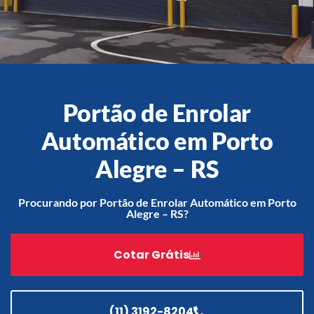
Acessórios
Automatização
Portão de Enrolar
Automático em Porto
Alegre – RS
Portão de Garagem de
Enrolar em Teresópolis – RJ
Portão de Garagem de
Procurando por Portão de Enrolar Automático em Porto
Enrolar em São Pedro da
Alegre – RS?
Aldeia – RJ
Portão de Garagem de
Cotar Grátis
Enrolar em São João de
Meriti – RJ
Portão de Garagem de
Enrolar em São Gonçalo – RJ
(11) 3192-8204