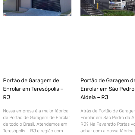
Portão de Garagem de
Portão de Garagem d
Enrolar em Teresópolis –
Enrolar em São Pedro
RJ
Aldeia – RJ
Nossa empresa é a maior fábrica
Atrás de Portão de Garage
de Portão de Garagem de Enrolar
Enrolar em São Pedro da Al
de todo o Brasil. Atendemos em
RJ? Na Favaretto Portas vo
Teresópolis – RJ e região com
achar com a nossa fábrica 