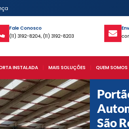
nça
Fale Conosco
Env
(11) 3192-8204, (11) 3192-8203
co
ORTA INSTALADA
MAIS SOLUÇÕES
QUEM SOMOS
Portã
Auto
São R