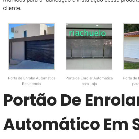
cliente.
Porta de Enrolar Automática
Porta de Enrolar Automática
Porta de 
Residencial
para Loja
par
Portão De Enrola
Automático Em 