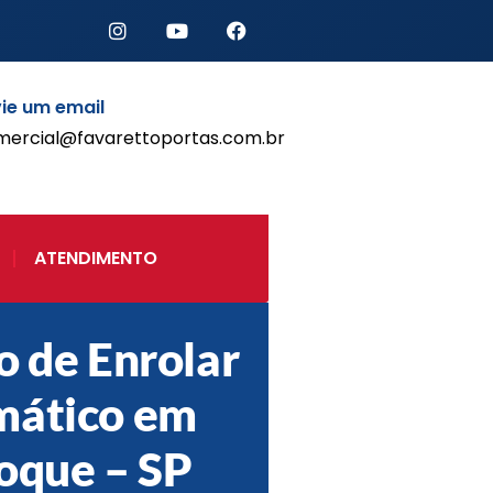
ie um email
mercial@favarettoportas.com.br
Início
Produtos
Porta de Enrolar Automática
ATENDIMENTO
Automatizadores
Acessórios Para Portas de
Enrolar
o de Enrolar
Pintura eletrostática
Portfólio
mático em
Contato
oque – SP