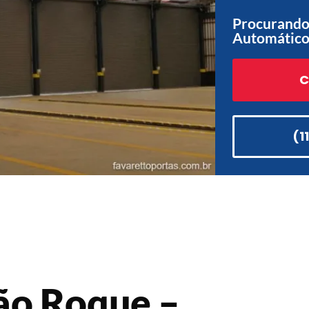
Procurando 
Automático
C
(1
ão Roque –