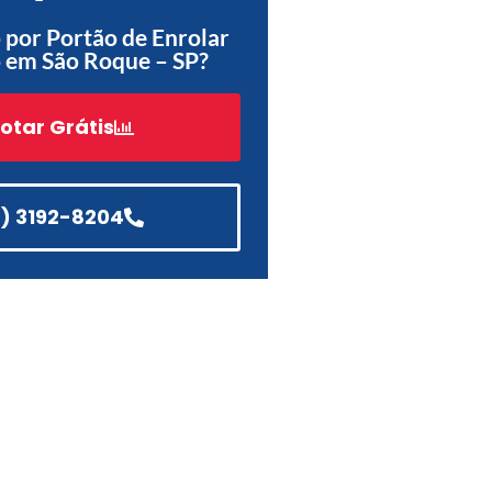
por Portão de Enrolar
Acessórios
 em São Roque – SP?
Automatização
otar Grátis
Portão de Garagem de
Enrolar em Teresópolis – RJ
1) 3192-8204
Portão de Garagem de
Enrolar em São Pedro da
Aldeia – RJ
Portão de Garagem de
Enrolar em São João de
Meriti – RJ
Portão de Garagem de
Enrolar em São Gonçalo – RJ
Portão de Garagem de
Enrolar em Rio das Ostras –