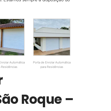
Enrolar Automática
Porta de Enrolar Automática
a Residências
para Residências
r
São Roque –