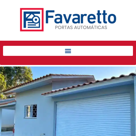
Início
Produtos
Porta de Enrolar Automática
Automatizadores
Acessórios Para Portas de
Enrolar
Pintura eletrostática
Portfólio
Contato