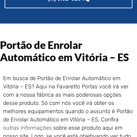
Portão de Garagem de
Enrolar em Rio das Ostras –
RJ
Portão de Garagem de
Enrolar em Queimados – RJ
Portão de Garagem de
Portão de Enrolar
Enrolar em Petrópolis – RJ
Automático em Vitória – ES
Portão de Garagem de
Enrolar em Paraty – RJ
Portão de Garagem de
Enrolar em Nova Iguaçu – RJ
Em busca de Portão de Enrolar Automático em
Portão de Garagem de
Vitória – ES? Aqui na Favaretto Portas você irá ver
Enrolar em Nova Friburgo –
com a nossa fábrica as mais poderosas opções
RJ
desse produto. Só com nós você irá obter os
melhores equipamentos quando o assunto é Portão
de Enrolar Automático em Vitória – ES. Confira
outras informações
sobre esse produto aqui em
nosso site. Logo, se você está objetivando ver tudo