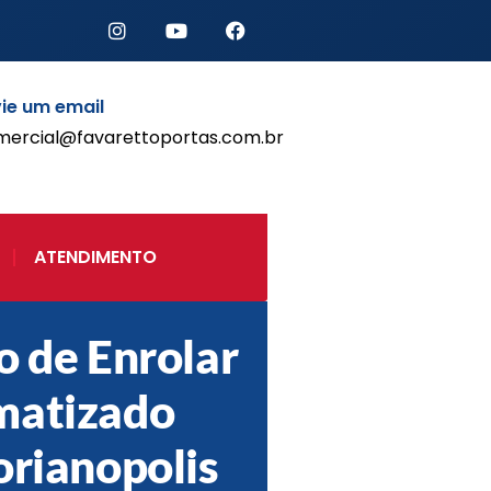
ie um email
mercial@favarettoportas.com.br
Início
Produtos
Porta de Enrolar Automática
ATENDIMENTO
Automatizadores
Acessórios Para Portas de
Enrolar
o de Enrolar
Pintura eletrostática
Portfólio
matizado
Contato
orianopolis