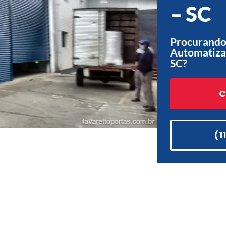
– SC
Procurando 
Automatiza
SC?
C
(1