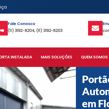
nça
Fale Conosco
Env
(11) 3192-8204, (11) 3192-8203
co
ORTA INSTALADA
MAIS SOLUÇÕES
QUEM SOMOS
Portã
Auto
em Fl