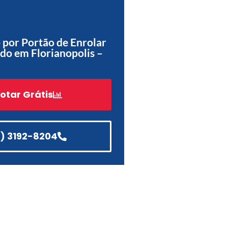
Acessórios
Automatização
por Portão de Enrolar
do em Florianopolis –
Portão de Garagem de
otar Grátis
Enrolar em Teresópolis – RJ
Portão de Garagem de
Enrolar em São Pedro da
Aldeia – RJ
1) 3192-8204
Portão de Garagem de
Enrolar em São João de
Meriti – RJ
Portão de Garagem de
Enrolar em São Gonçalo – RJ
Portão de Garagem de
Enrolar em Rio das Ostras –