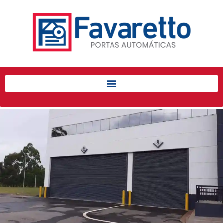
Início
Produtos
Porta de Enrolar Automática
Automatizadores
Acessórios Para Portas de
Enrolar
Pintura eletrostática
Portfólio
Contato