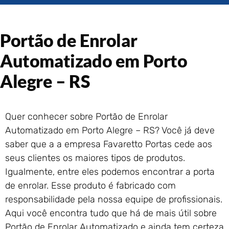
Portão de Garagem de
Enrolar em Rio das Ostras –
RJ
Portão de Enrolar
Portão de Garagem de
Enrolar em Queimados – RJ
Automatizado em Porto
Portão de Garagem de
Alegre – RS
Enrolar em Petrópolis – RJ
Portão de Garagem de
Enrolar em Paraty – RJ
Quer conhecer sobre Portão de Enrolar
Portão de Garagem de
Automatizado em Porto Alegre – RS? Você já deve
Enrolar em Nova Iguaçu – RJ
saber que a a empresa Favaretto Portas cede aos
Portão de Garagem de
Enrolar em Nova Friburgo –
seus clientes os maiores tipos de produtos.
RJ
Igualmente, entre eles podemos encontrar a porta
de enrolar. Esse produto é fabricado com
responsabilidade pela nossa equipe de profissionais.
Aqui você encontra tudo que há de mais útil sobre
Portão de Enrolar Automatizado e ainda tem certeza