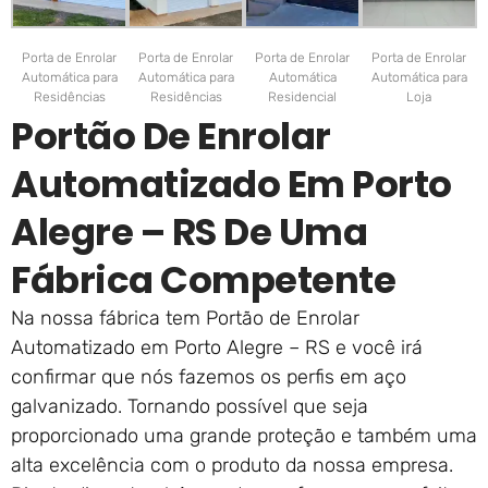
Porta de Enrolar
Porta de Enrolar
Porta de Enrolar
Porta de Enrolar
Automática para
Automática para
Automática
Automática para
Residências
Residências
Residencial
Loja
Portão De Enrolar
Automatizado Em Porto
Alegre – RS De Uma
Fábrica Competente
Na nossa fábrica tem Portão de Enrolar
Automatizado em Porto Alegre – RS e você irá
confirmar que nós fazemos os perfis em aço
galvanizado. Tornando possível que seja
proporcionado uma grande proteção e também uma
alta excelência com o produto da nossa empresa.