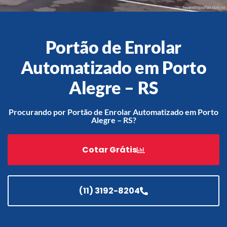
Portão de Enrolar
Acessórios
Automatização
Automatizado em Porto
Alegre – RS
Procurando por Portão de Enrolar Automatizado em Porto
Portão de Garagem de
Alegre – RS?
Enrolar em Teresópolis – RJ
Portão de Garagem de
Cotar Grátis
Enrolar em São Pedro da
Aldeia – RJ
Portão de Garagem de
Enrolar em São João de
(11) 3192-8204
Meriti – RJ
Portão de Garagem de
Enrolar em São Gonçalo – RJ