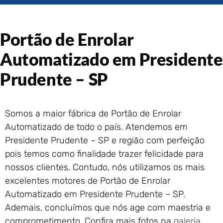
Portão de Garagem de
Enrolar em Rio das Ostras –
RJ
Portão de Enrolar
Portão de Garagem de
Enrolar em Queimados – RJ
Automatizado em Presidente
Portão de Garagem de
Prudente – SP
Enrolar em Petrópolis – RJ
Portão de Garagem de
Enrolar em Paraty – RJ
Somos a maior fábrica de Portão de Enrolar
Portão de Garagem de
Automatizado de todo o país. Atendemos em
Enrolar em Nova Iguaçu – RJ
Presidente Prudente – SP e região com perfeição
Portão de Garagem de
Enrolar em Nova Friburgo –
pois temos como finalidade trazer felicidade para
RJ
nossos clientes. Contudo, nós utilizamos os mais
excelentes motores de Portão de Enrolar
Automatizado em Presidente Prudente – SP.
Ademais, concluímos que nós age com maestria e
comprometimento. Confira mais fotos na
galeria
.