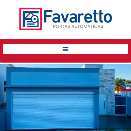
Início
Produtos
Porta de Enrolar Automática
Automatizadores
Acessórios Para Portas de
Enrolar
Pintura eletrostática
Portfólio
Contato