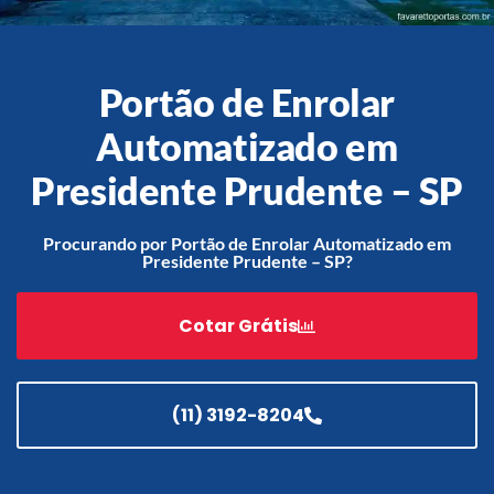
Portão de Enrolar
Acessórios
Automatizado em
Automatização
Presidente Prudente – SP
Procurando por Portão de Enrolar Automatizado em
Portão de Garagem de
Presidente Prudente – SP?
Enrolar em Teresópolis – RJ
Portão de Garagem de
Cotar Grátis
Enrolar em São Pedro da
Aldeia – RJ
Portão de Garagem de
Enrolar em São João de
(11) 3192-8204
Meriti – RJ
Portão de Garagem de
Enrolar em São Gonçalo – RJ