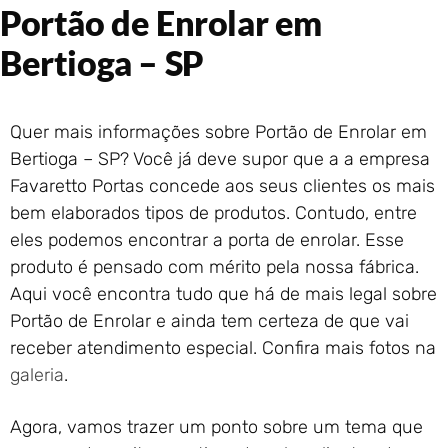
Portão de Enrolar em
Portão de Garagem de
Enrolar em Rio das Ostras –
Bertioga – SP
RJ
Portão de Garagem de
Enrolar em Queimados – RJ
Quer mais informações sobre Portão de Enrolar em
Portão de Garagem de
Enrolar em Petrópolis – RJ
Bertioga – SP? Você já deve supor que a a empresa
Portão de Garagem de
Favaretto Portas concede aos seus clientes os mais
Enrolar em Paraty – RJ
bem elaborados tipos de produtos. Contudo, entre
Portão de Garagem de
eles podemos encontrar a porta de enrolar. Esse
Enrolar em Nova Iguaçu – RJ
produto é pensado com mérito pela nossa fábrica.
Portão de Garagem de
Aqui você encontra tudo que há de mais legal sobre
Enrolar em Nova Friburgo –
RJ
Portão de Enrolar e ainda tem certeza de que vai
receber atendimento especial. Confira mais fotos na
galeria
.
Agora, vamos trazer um ponto sobre um tema que