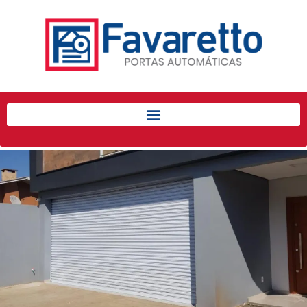
Início
Produtos
Porta de Enrolar Automática
Automatizadores
Acessórios Para Portas de
Enrolar
Pintura eletrostática
Portfólio
Contato