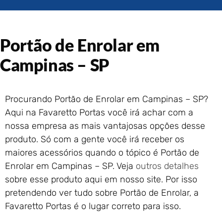
Portão de Garagem de
Enrolar em Rio das Ostras –
RJ
Portão de Enrolar em
Portão de Garagem de
Enrolar em Queimados – RJ
Campinas – SP
Portão de Garagem de
Enrolar em Petrópolis – RJ
Portão de Garagem de
Procurando Portão de Enrolar em Campinas – SP?
Enrolar em Paraty – RJ
Aqui na Favaretto Portas você irá achar com a
Portão de Garagem de
Enrolar em Nova Iguaçu – RJ
nossa empresa as mais vantajosas opções desse
Portão de Garagem de
produto. Só com a gente você irá receber os
Enrolar em Nova Friburgo –
maiores acessórios quando o tópico é Portão de
RJ
Enrolar em Campinas – SP. Veja
outros detalhes
sobre esse produto aqui em nosso site. Por isso
pretendendo ver tudo sobre Portão de Enrolar, a
Favaretto Portas é o lugar correto para isso.