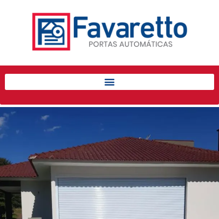
Início
Produtos
Porta de Enrolar Automática
Automatizadores
Acessórios Para Portas de
Enrolar
Pintura eletrostática
Portfólio
Contato