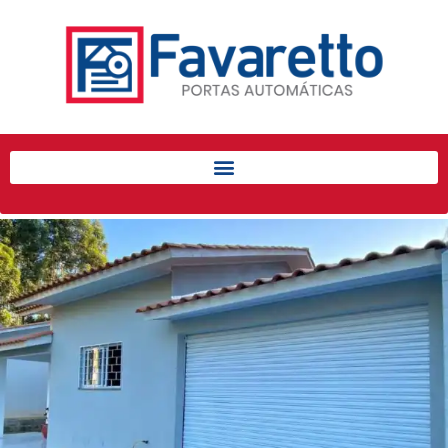
Início
Produtos
Porta de Enrolar Automática
Automatizadores
Acessórios Para Portas de
Enrolar
Pintura eletrostática
Portfólio
Contato