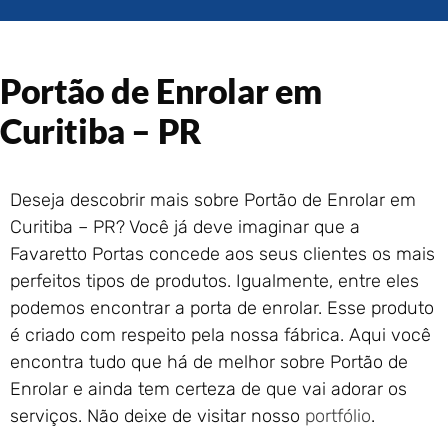
Portão de Garagem de
Enrolar em Rio das Ostras –
RJ
Portão de Enrolar em
Portão de Garagem de
Enrolar em Queimados – RJ
Curitiba – PR
Portão de Garagem de
Enrolar em Petrópolis – RJ
Portão de Garagem de
Deseja descobrir mais sobre Portão de Enrolar em
Enrolar em Paraty – RJ
Curitiba – PR? Você já deve imaginar que a
Portão de Garagem de
Enrolar em Nova Iguaçu – RJ
Favaretto Portas concede aos seus clientes os mais
Portão de Garagem de
perfeitos tipos de produtos. Igualmente, entre eles
Enrolar em Nova Friburgo –
podemos encontrar a porta de enrolar. Esse produto
RJ
é criado com respeito pela nossa fábrica. Aqui você
encontra tudo que há de melhor sobre Portão de
Enrolar e ainda tem certeza de que vai adorar os
serviços. Não deixe de visitar nosso
portfólio
.