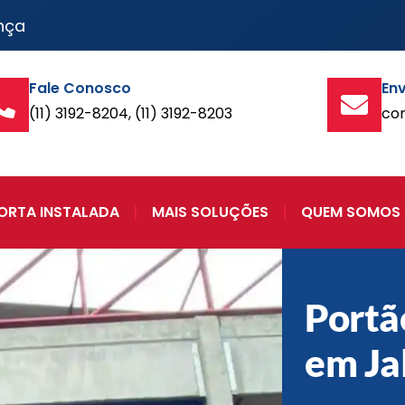
nça
Fale Conosco
Env
(11) 3192-8204, (11) 3192-8203
co
ORTA INSTALADA
MAIS SOLUÇÕES
QUEM SOMOS
Portã
em Ja