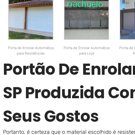
Porta de Enrolar Automática
Porta de Enrolar Automática
Porta de 
para Residências
para Loja
R
Portão De Enrola
SP Produzida Co
Seus Gostos
Portanto, é certeza que o material escolhido é resis