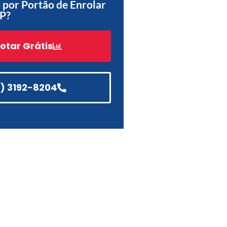
por Portão de Enrolar
SP?
Acessórios
Automatização
otar Grátis
1) 3192-8204
Portão de Garagem de
Enrolar em Teresópolis – RJ
Portão de Garagem de
Enrolar em São Pedro da
Aldeia – RJ
Portão de Garagem de
Enrolar em São João de
Meriti – RJ
Portão de Garagem de
Enrolar em São Gonçalo – RJ
Portão de Garagem de
Enrolar em Rio das Ostras –