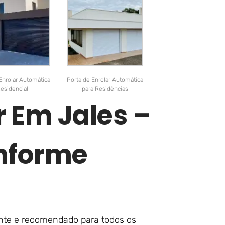
Enrolar Automática
Porta de Enrolar Automática
esidencial
para Residências
r Em Jales –
nforme
tente e recomendado para todos os