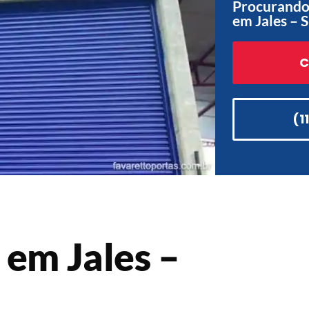
Procurando 
em Jales – 
C
(1
 em Jales –