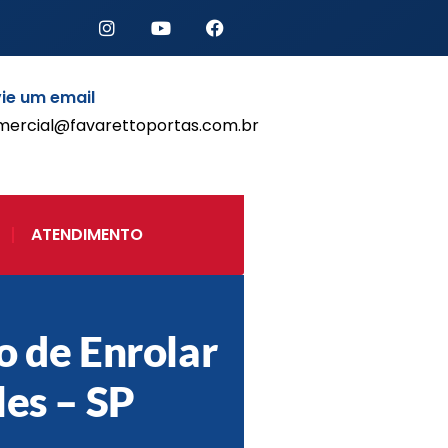
ie um email
mercial@favarettoportas.com.br
Início
Produtos
Porta de Enrolar Automática
ATENDIMENTO
Automatizadores
Acessórios Para Portas de
Enrolar
Pintura eletrostática
o de Enrolar
Portfólio
Contato
les – SP