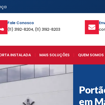
nça
Fale Conosco
Env
(11) 3192-8204, (11) 3192-8203
co
ORTA INSTALADA
MAIS SOLUÇÕES
QUEM SOMOS
Portã
em Ma