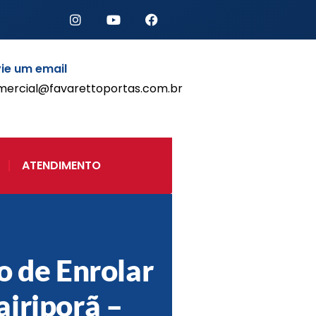
ie um email
mercial@favarettoportas.com.br
Início
Produtos
Porta de Enrolar Automática
ATENDIMENTO
Automatizadores
Acessórios Para Portas de
Enrolar
Pintura eletrostática
Portfólio
Contato
o de Enrolar
iriporã –