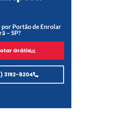
Acessórios
Automatização
por Portão de Enrolar
rã – SP?
otar Grátis
Portão de Garagem de
Enrolar em Teresópolis – RJ
Portão de Garagem de
Enrolar em São Pedro da
1) 3192-8204
Aldeia – RJ
Portão de Garagem de
Enrolar em São João de
Meriti – RJ
Portão de Garagem de
Enrolar em São Gonçalo – RJ
Portão de Garagem de
Enrolar em Rio das Ostras –