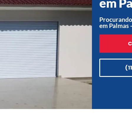
em Pa
Procurando 
em Palmas 
C
(1