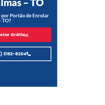
lmas – TO
Acessórios
Automatização
por Portão de Enrolar
– TO?
otar Grátis
Portão de Garagem de
Enrolar em Teresópolis – RJ
Portão de Garagem de
1) 3192-8204
Enrolar em São Pedro da
Aldeia – RJ
Portão de Garagem de
Enrolar em São João de
Meriti – RJ
Portão de Garagem de
Enrolar em São Gonçalo – RJ
Portão de Garagem de
Enrolar em Rio das Ostras –