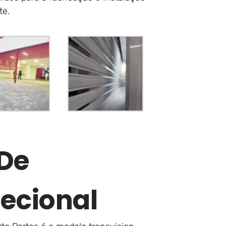
te.
 De
ecional