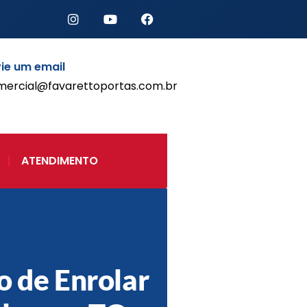
ie um email
mercial@favarettoportas.com.br
Início
Produtos
Porta de Enrolar Automática
ATENDIMENTO
Automatizadores
Acessórios Para Portas de
Enrolar
Pintura eletrostática
Portfólio
Contato
o de Enrolar