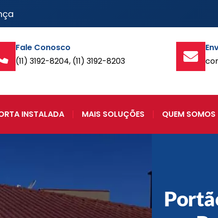
nça
Fale Conosco
Env
(11) 3192-8204, (11) 3192-8203
co
ORTA INSTALADA
MAIS SOLUÇÕES
QUEM SOMOS
Portã