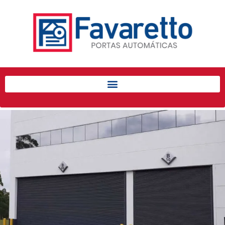
Início
Produtos
Porta de Enrolar Automática
Automatizadores
Acessórios Para Portas de
Enrolar
Pintura eletrostática
Portfólio
Contato