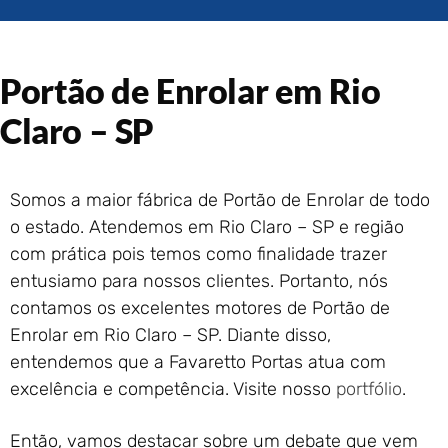
Portão de Garagem de
Enrolar em Rio das Ostras –
RJ
Portão de Enrolar em Rio
Portão de Garagem de
Enrolar em Queimados – RJ
Claro – SP
Portão de Garagem de
Enrolar em Petrópolis – RJ
Portão de Garagem de
Somos a maior fábrica de Portão de Enrolar de todo
Enrolar em Paraty – RJ
o estado. Atendemos em Rio Claro – SP e região
Portão de Garagem de
Enrolar em Nova Iguaçu – RJ
com prática pois temos como finalidade trazer
Portão de Garagem de
entusiamo para nossos clientes. Portanto, nós
Enrolar em Nova Friburgo –
contamos os excelentes motores de Portão de
RJ
Enrolar em Rio Claro – SP. Diante disso,
entendemos que a Favaretto Portas atua com
excelência e competência. Visite nosso
portfólio
.
Então, vamos destacar sobre um debate que vem