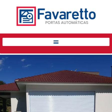
Início
Produtos
Porta de Enrolar Automática
Automatizadores
Acessórios Para Portas de
Enrolar
Pintura eletrostática
Portfólio
Contato