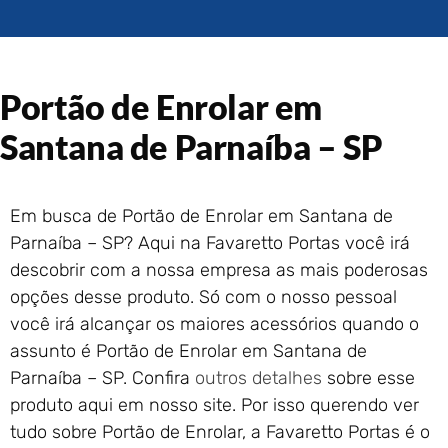
Portão de Garagem de
Enrolar em Rio das Ostras –
RJ
Portão de Garagem de
Portão de Enrolar em
Enrolar em Queimados – RJ
Portão de Garagem de
Santana de Parnaíba – SP
Enrolar em Petrópolis – RJ
Portão de Garagem de
Enrolar em Paraty – RJ
Em busca de Portão de Enrolar em Santana de
Portão de Garagem de
Parnaíba – SP? Aqui na Favaretto Portas você irá
Enrolar em Nova Iguaçu – RJ
descobrir com a nossa empresa as mais poderosas
Portão de Garagem de
opções desse produto. Só com o nosso pessoal
Enrolar em Nova Friburgo –
RJ
você irá alcançar os maiores acessórios quando o
assunto é Portão de Enrolar em Santana de
Parnaíba – SP. Confira
outros detalhes
sobre esse
produto aqui em nosso site. Por isso querendo ver
tudo sobre Portão de Enrolar, a Favaretto Portas é o