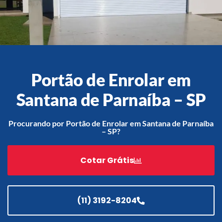
Acessórios
Automatização
Portão de Enrolar em
Santana de Parnaíba – SP
Portão de Garagem de
Enrolar em Teresópolis – RJ
Procurando por Portão de Enrolar em Santana de Parnaíba
– SP?
Portão de Garagem de
Enrolar em São Pedro da
Aldeia – RJ
Cotar Grátis
Portão de Garagem de
Enrolar em São João de
Meriti – RJ
(11) 3192-8204
Portão de Garagem de
Enrolar em São Gonçalo – RJ