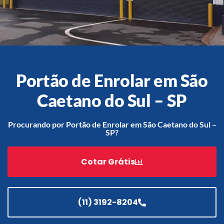
Acessórios
Automatização
Portão de Enrolar em São
Caetano do Sul – SP
Portão de Garagem de
Enrolar em Teresópolis – RJ
Procurando por Portão de Enrolar em São Caetano do Sul –
SP?
Portão de Garagem de
Enrolar em São Pedro da
Aldeia – RJ
Cotar Grátis
Portão de Garagem de
Enrolar em São João de
Meriti – RJ
(11) 3192-8204
Portão de Garagem de
Enrolar em São Gonçalo – RJ