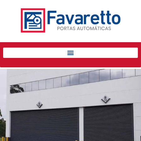
Início
Produtos
Porta de Enrolar Automática
Automatizadores
Acessórios Para Portas de
Enrolar
Pintura eletrostática
Portfólio
Contato