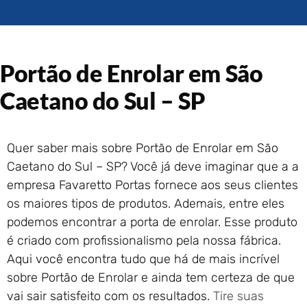
Portão de Garagem de
Enrolar em Rio das Ostras –
RJ
Portão de Garagem de
Portão de Enrolar em São
Enrolar em Queimados – RJ
Portão de Garagem de
Caetano do Sul – SP
Enrolar em Petrópolis – RJ
Portão de Garagem de
Enrolar em Paraty – RJ
Quer saber mais sobre Portão de Enrolar em São
Portão de Garagem de
Caetano do Sul – SP? Você já deve imaginar que a a
Enrolar em Nova Iguaçu – RJ
empresa Favaretto Portas fornece aos seus clientes
Portão de Garagem de
os maiores tipos de produtos. Ademais, entre eles
Enrolar em Nova Friburgo –
RJ
podemos encontrar a porta de enrolar. Esse produto
é criado com profissionalismo pela nossa fábrica.
Aqui você encontra tudo que há de mais incrível
sobre Portão de Enrolar e ainda tem certeza de que
vai sair satisfeito com os resultados.
Tire suas