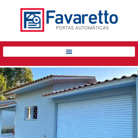
Início
Produtos
Porta de Enrolar Automática
Automatizadores
Acessórios Para Portas de
Enrolar
Pintura eletrostática
Portfólio
Contato