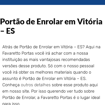
Portão de Garagem de
Enrolar em Rio das Ostras –
RJ
Portão de Enrolar em Vitória
Portão de Garagem de
Enrolar em Queimados – RJ
– ES
Portão de Garagem de
Enrolar em Petrópolis – RJ
Portão de Garagem de
Atrás de Portão de Enrolar em Vitória – ES? Aqui na
Enrolar em Paraty – RJ
Favaretto Portas você irá achar com a nossa
Portão de Garagem de
Enrolar em Nova Iguaçu – RJ
instituição as mais vantajosas recomendadas
versões desse produto. Só com o nosso pessoal
Portão de Garagem de
Enrolar em Nova Friburgo –
você irá obter os melhores materiais quando o
RJ
assunto é Portão de Enrolar em Vitória – ES.
Conheça
outros detalhes
sobre esse produto aqui
em nosso site. Por isso querendo ver tudo sobre
Portão de Enrolar, a Favaretto Portas é o lugar ideal
para isso.