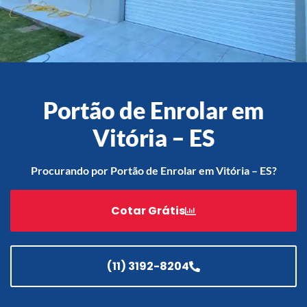
Acessórios
Automatização
Portão de Enrolar em
Vitória – ES
Portão de Garagem de
Enrolar em Teresópolis – RJ
Procurando por Portão de Enrolar em Vitória – ES?
Portão de Garagem de
Enrolar em São Pedro da
Cotar Grátis
Aldeia – RJ
Portão de Garagem de
Enrolar em São João de
Meriti – RJ
(11) 3192-8204
Portão de Garagem de
Enrolar em São Gonçalo – RJ