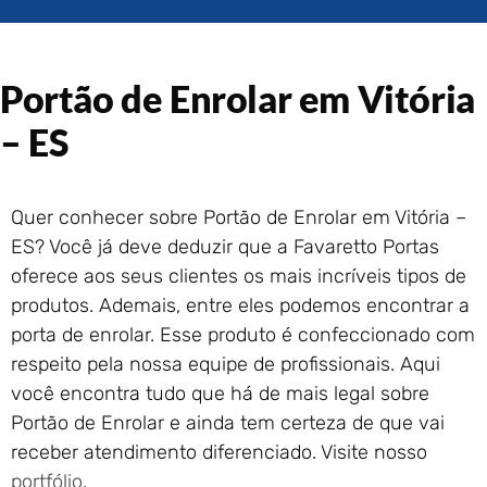
Portão de Garagem de
Enrolar em Rio das Ostras –
RJ
Portão de Enrolar em Vitória
Portão de Garagem de
Enrolar em Queimados – RJ
– ES
Portão de Garagem de
Enrolar em Petrópolis – RJ
Portão de Garagem de
Quer conhecer sobre Portão de Enrolar em Vitória –
Enrolar em Paraty – RJ
ES? Você já deve deduzir que a Favaretto Portas
Portão de Garagem de
Enrolar em Nova Iguaçu – RJ
oferece aos seus clientes os mais incríveis tipos de
Portão de Garagem de
produtos. Ademais, entre eles podemos encontrar a
Enrolar em Nova Friburgo –
porta de enrolar. Esse produto é confeccionado com
RJ
respeito pela nossa equipe de profissionais. Aqui
você encontra tudo que há de mais legal sobre
Portão de Enrolar e ainda tem certeza de que vai
receber atendimento diferenciado. Visite nosso
portfólio
.