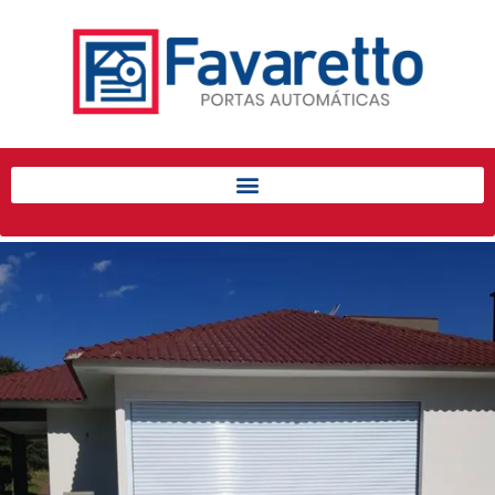
Início
Produtos
Porta de Enrolar Automática
Automatizadores
Acessórios Para Portas de
Enrolar
Pintura eletrostática
Portfólio
Contato