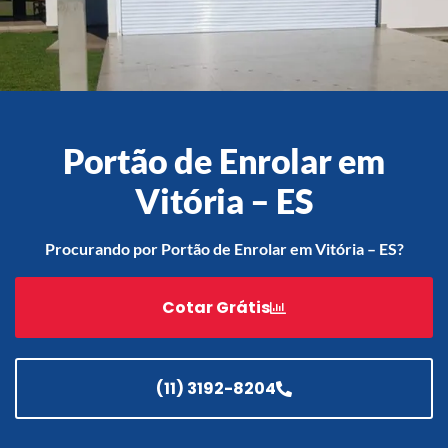
Acessórios
Automatização
Portão de Enrolar em
Vitória – ES
Portão de Garagem de
Enrolar em Teresópolis – RJ
Procurando por Portão de Enrolar em Vitória – ES?
Portão de Garagem de
Enrolar em São Pedro da
Cotar Grátis
Aldeia – RJ
Portão de Garagem de
Enrolar em São João de
Meriti – RJ
(11) 3192-8204
Portão de Garagem de
Enrolar em São Gonçalo – RJ