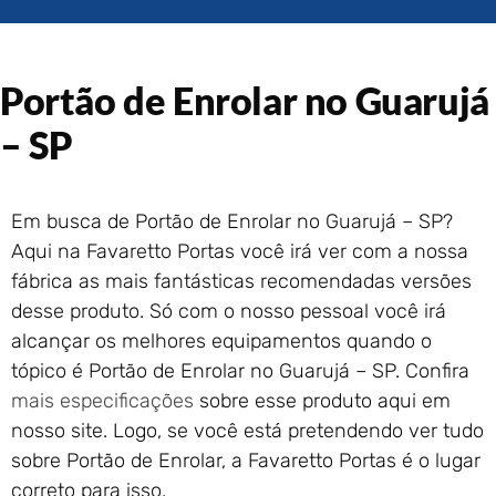
Portão de Garagem de
Enrolar em Rio das Ostras –
RJ
Portão de Garagem de
Portão de Enrolar no Guarujá
Enrolar em Queimados – RJ
– SP
Portão de Garagem de
Enrolar em Petrópolis – RJ
Portão de Garagem de
Enrolar em Paraty – RJ
Em busca de Portão de Enrolar no Guarujá – SP?
Aqui na Favaretto Portas você irá ver com a nossa
Portão de Garagem de
Enrolar em Nova Iguaçu – RJ
fábrica as mais fantásticas recomendadas versões
Portão de Garagem de
desse produto. Só com o nosso pessoal você irá
Enrolar em Nova Friburgo –
alcançar os melhores equipamentos quando o
RJ
tópico é Portão de Enrolar no Guarujá – SP. Confira
mais especificações
sobre esse produto aqui em
nosso site. Logo, se você está pretendendo ver tudo
sobre Portão de Enrolar, a Favaretto Portas é o lugar
correto para isso.