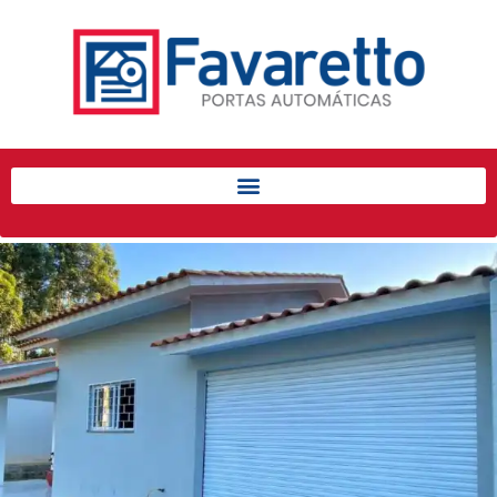
Início
Produtos
Porta de Enrolar Automática
Automatizadores
Acessórios Para Portas de
Enrolar
Pintura eletrostática
Portfólio
Contato