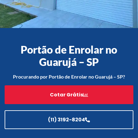
Acessórios
Automatização
Portão de Enrolar no
Guarujá – SP
Portão de Garagem de
Enrolar em Teresópolis – RJ
Procurando por Portão de Enrolar no Guarujá – SP?
Portão de Garagem de
Enrolar em São Pedro da
Cotar Grátis
Aldeia – RJ
Portão de Garagem de
Enrolar em São João de
Meriti – RJ
(11) 3192-8204
Portão de Garagem de
Enrolar em São Gonçalo – RJ