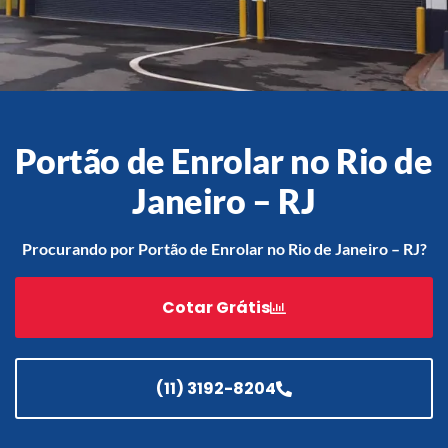
Acessórios
Automatização
Portão de Enrolar no Rio de
Janeiro – RJ
Portão de Garagem de
Enrolar em Teresópolis – RJ
Procurando por Portão de Enrolar no Rio de Janeiro – RJ?
Portão de Garagem de
Enrolar em São Pedro da
Cotar Grátis
Aldeia – RJ
Portão de Garagem de
Enrolar em São João de
Meriti – RJ
(11) 3192-8204
Portão de Garagem de
Enrolar em São Gonçalo – RJ