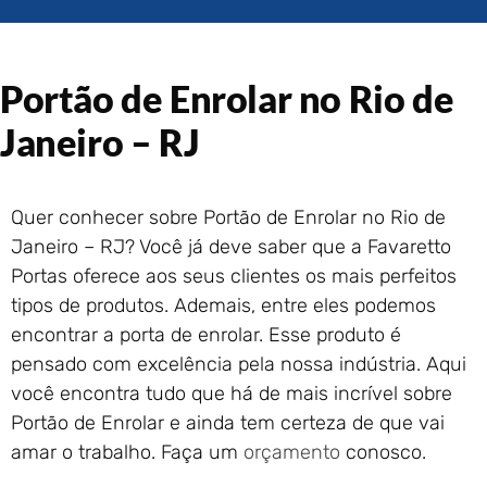
Portão de Garagem de
Enrolar em Rio das Ostras –
RJ
Portão de Enrolar no Rio de
Portão de Garagem de
Enrolar em Queimados – RJ
Janeiro – RJ
Portão de Garagem de
Enrolar em Petrópolis – RJ
Portão de Garagem de
Quer conhecer sobre Portão de Enrolar no Rio de
Enrolar em Paraty – RJ
Janeiro – RJ? Você já deve saber que a Favaretto
Portão de Garagem de
Enrolar em Nova Iguaçu – RJ
Portas oferece aos seus clientes os mais perfeitos
tipos de produtos. Ademais, entre eles podemos
Portão de Garagem de
Enrolar em Nova Friburgo –
encontrar a porta de enrolar. Esse produto é
RJ
pensado com excelência pela nossa indústria. Aqui
você encontra tudo que há de mais incrível sobre
Portão de Enrolar e ainda tem certeza de que vai
amar o trabalho. Faça um
orçamento
conosco.