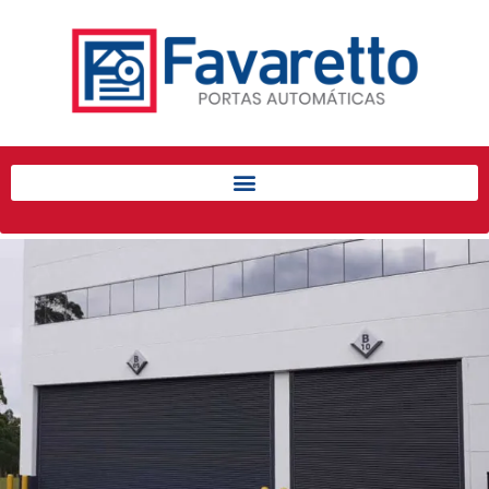
Início
Produtos
Porta de Enrolar Automática
Automatizadores
Acessórios Para Portas de
Enrolar
Pintura eletrostática
Portfólio
Contato