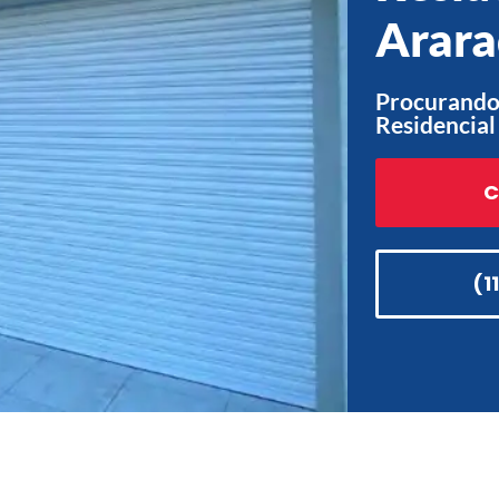
Arara
Procurando 
Residencial
C
(1