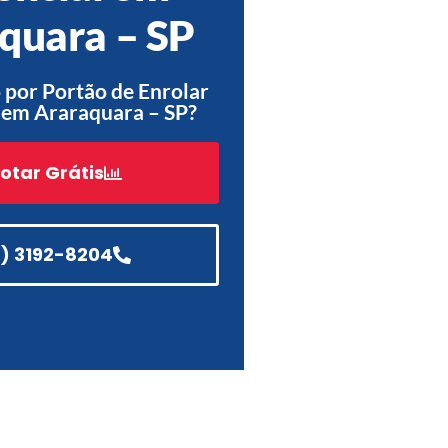
quara – SP
Acessórios
Automatização
por Portão de Enrolar
 em Araraquara – SP?
otar Grátis
Portão de Garagem de
Enrolar em Teresópolis – RJ
Portão de Garagem de
Enrolar em São Pedro da
1) 3192-8204
Aldeia – RJ
Portão de Garagem de
Enrolar em São João de
Meriti – RJ
Portão de Garagem de
Enrolar em São Gonçalo – RJ
Portão de Garagem de
Enrolar em Rio das Ostras –