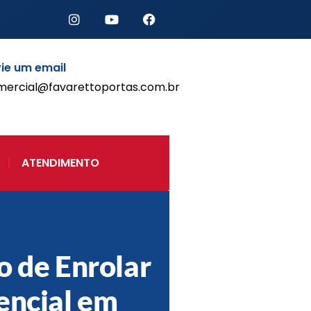
ie um email
mercial@favarettoportas.com.br
Início
Produtos
Porta de Enrolar Automática
ATENDIMENTO
Automatizadores
Acessórios Para Portas de
Enrolar
Pintura eletrostática
Portfólio
Contato
o de Enrolar
encial em