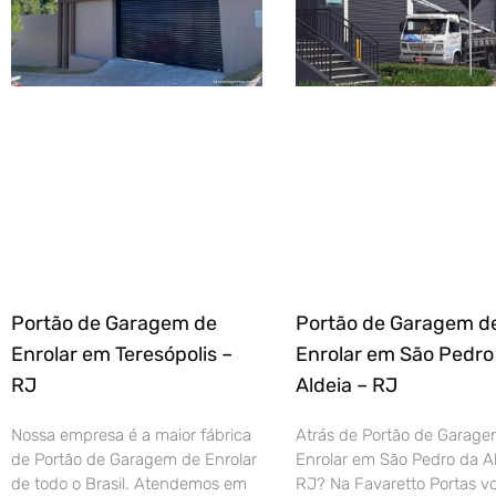
Portão de Garagem de
Portão de Garagem d
Enrolar em Teresópolis –
Enrolar em São Pedro
RJ
Aldeia – RJ
Nossa empresa é a maior fábrica
Atrás de Portão de Garage
de Portão de Garagem de Enrolar
Enrolar em São Pedro da Al
de todo o Brasil. Atendemos em
RJ? Na Favaretto Portas vo