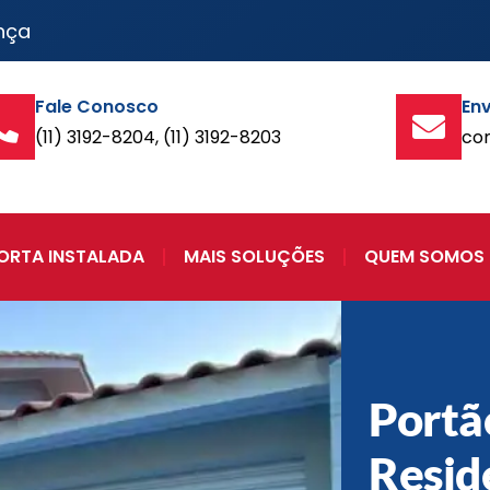
nça
Fale Conosco
Env
(11) 3192-8204, (11) 3192-8203
co
ORTA INSTALADA
MAIS SOLUÇÕES
QUEM SOMOS
Portã
Resid