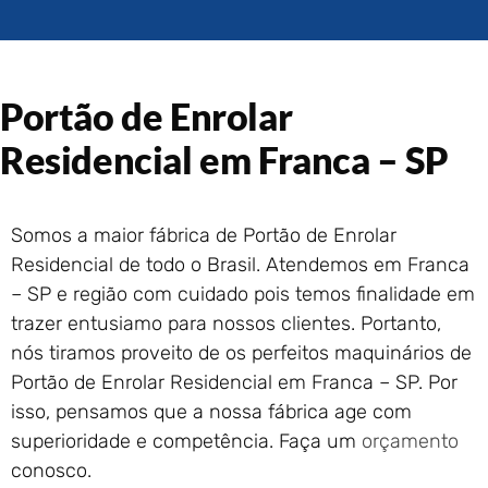
Portão de Garagem de
Enrolar em Rio das Ostras –
RJ
Portão de Garagem de
Portão de Enrolar
Enrolar em Queimados – RJ
Portão de Garagem de
Residencial em Franca – SP
Enrolar em Petrópolis – RJ
Portão de Garagem de
Enrolar em Paraty – RJ
Somos a maior fábrica de Portão de Enrolar
Portão de Garagem de
Residencial de todo o Brasil. Atendemos em Franca
Enrolar em Nova Iguaçu – RJ
– SP e região com cuidado pois temos finalidade em
Portão de Garagem de
trazer entusiamo para nossos clientes. Portanto,
Enrolar em Nova Friburgo –
RJ
nós tiramos proveito de os perfeitos maquinários de
Portão de Enrolar Residencial em Franca – SP. Por
isso, pensamos que a nossa fábrica age com
superioridade e competência. Faça um
orçamento
conosco.