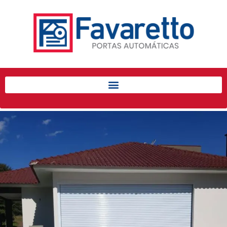
Início
Produtos
Porta de Enrolar Automática
Automatizadores
Acessórios Para Portas de
Enrolar
Pintura eletrostática
Portfólio
Contato