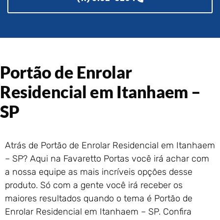
Portão de Garagem de
Enrolar em Rio das Ostras –
RJ
Portão de Garagem de
Enrolar em Queimados – RJ
Portão de Garagem de
Portão de Enrolar
Enrolar em Petrópolis – RJ
Residencial em Itanhaem –
Portão de Garagem de
Enrolar em Paraty – RJ
SP
Portão de Garagem de
Enrolar em Nova Iguaçu – RJ
Portão de Garagem de
Atrás de Portão de Enrolar Residencial em Itanhaem
Enrolar em Nova Friburgo –
RJ
– SP? Aqui na Favaretto Portas você irá achar com
a nossa equipe as mais incríveis opções desse
produto. Só com a gente você irá receber os
maiores resultados quando o tema é Portão de
Enrolar Residencial em Itanhaem – SP. Confira