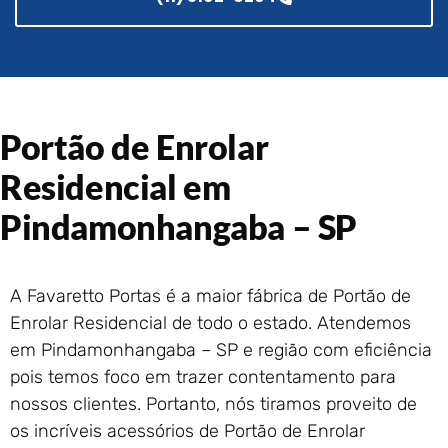
Portão de Garagem de
Enrolar em Rio das Ostras –
RJ
Portão de Garagem de
Enrolar em Queimados – RJ
Portão de Enrolar
Portão de Garagem de
Enrolar em Petrópolis – RJ
Residencial em
Portão de Garagem de
Enrolar em Paraty – RJ
Pindamonhangaba – SP
Portão de Garagem de
Enrolar em Nova Iguaçu – RJ
Portão de Garagem de
A Favaretto Portas é a maior fábrica de Portão de
Enrolar em Nova Friburgo –
Enrolar Residencial de todo o estado. Atendemos
RJ
em Pindamonhangaba – SP e região com eficiência
pois temos foco em trazer contentamento para
nossos clientes. Portanto, nós tiramos proveito de
os incríveis acessórios de Portão de Enrolar