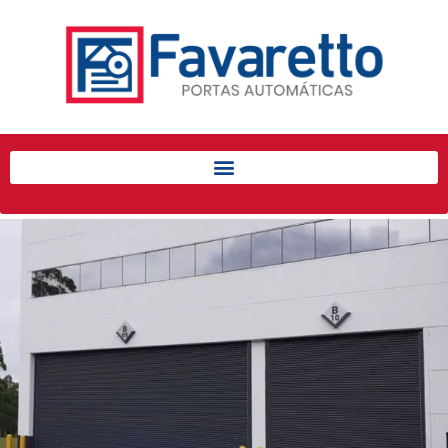
Início
Produtos
Porta de Enrolar Automática
Automatizadores
Acessórios Para Portas de
Enrolar
Pintura eletrostática
Portfólio
Contato