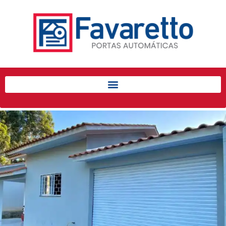
Início
Produtos
Porta de Enrolar Automática
Automatizadores
Acessórios Para Portas de
Enrolar
Pintura eletrostática
Portfólio
Contato