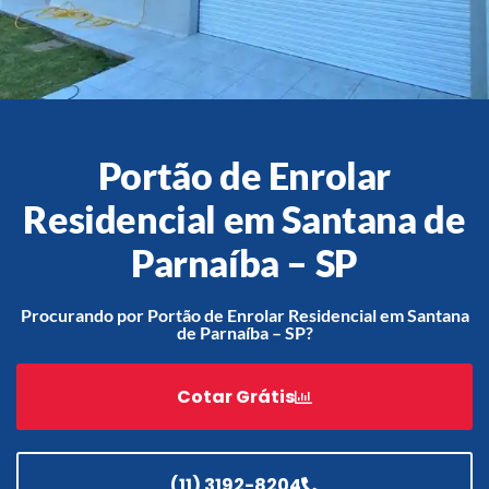
Acessórios
Automatização
Portão de Enrolar
Residencial em Santana de
Portão de Garagem de
Parnaíba – SP
Enrolar em Teresópolis – RJ
Portão de Garagem de
Procurando por Portão de Enrolar Residencial em Santana
Enrolar em São Pedro da
de Parnaíba – SP?
Aldeia – RJ
Portão de Garagem de
Cotar Grátis
Enrolar em São João de
Meriti – RJ
Portão de Garagem de
Enrolar em São Gonçalo – RJ
(11) 3192-8204