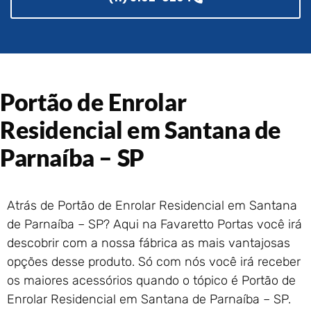
Portão de Garagem de
Enrolar em Rio das Ostras –
RJ
Portão de Garagem de
Enrolar em Queimados – RJ
Portão de Enrolar
Portão de Garagem de
Enrolar em Petrópolis – RJ
Residencial em Santana de
Portão de Garagem de
Enrolar em Paraty – RJ
Parnaíba – SP
Portão de Garagem de
Enrolar em Nova Iguaçu – RJ
Portão de Garagem de
Atrás de Portão de Enrolar Residencial em Santana
Enrolar em Nova Friburgo –
de Parnaíba – SP? Aqui na Favaretto Portas você irá
RJ
descobrir com a nossa fábrica as mais vantajosas
opções desse produto. Só com nós você irá receber
os maiores acessórios quando o tópico é Portão de
Enrolar Residencial em Santana de Parnaíba – SP.