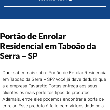
Portão de Garagem de
Enrolar em Rio das Ostras –
RJ
Portão de Garagem de
Enrolar em Queimados – RJ
Portão de Garagem de
Portão de Enrolar
Enrolar em Petrópolis – RJ
Residencial em Taboão da
Portão de Garagem de
Enrolar em Paraty – RJ
Serra – SP
Portão de Garagem de
Enrolar em Nova Iguaçu – RJ
Portão de Garagem de
Quer saber mais sobre Portão de Enrolar Residencial
Enrolar em Nova Friburgo –
em Taboão da Serra – SP? Você já deve deduzir que
RJ
a a empresa Favaretto Portas entrega aos seus
clientes os mais perfeitos tipos de produtos.
Ademais, entre eles podemos encontrar a porta de
enrolar. Esse produto é feito com virtuosidade pela