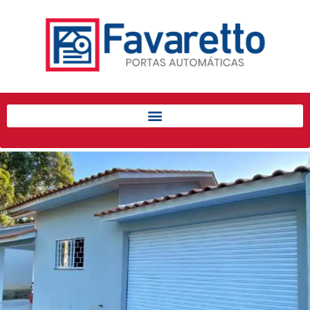
Início
Produtos
Porta de Enrolar Automática
Automatizadores
Acessórios Para Portas de
Enrolar
Pintura eletrostática
Portfólio
Contato