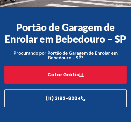
Portão de Garagem de
Acessórios
Automatização
Enrolar em Bebedouro – SP
Procurando por Portão de Garagem de Enrolar em
Bebedouro – SP?
Portão de Garagem de
Enrolar em Teresópolis – RJ
Cotar Grátis
Portão de Garagem de
Enrolar em São Pedro da
Aldeia – RJ
(11) 3192-8204
Portão de Garagem de
Enrolar em São João de
Meriti – RJ
Portão de Garagem de
Enrolar em São Gonçalo – RJ