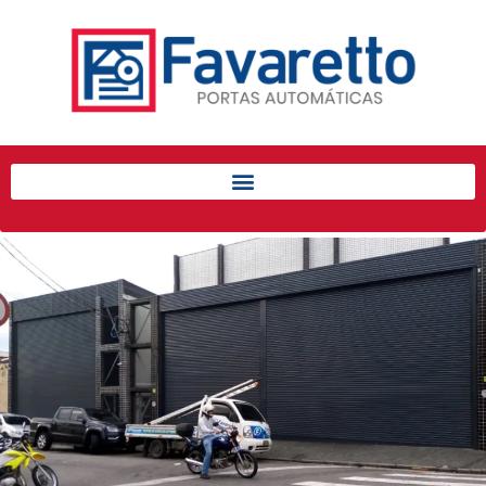
Início
Produtos
Porta de Enrolar Automática
Automatizadores
Acessórios Para Portas de
Enrolar
Pintura eletrostática
Portfólio
Contato