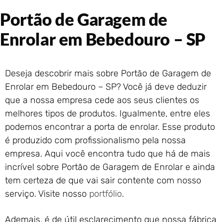
Portão de Garagem de
Portão de Garagem de
Enrolar em Rio das Ostras –
RJ
Enrolar em Bebedouro – SP
Portão de Garagem de
Enrolar em Queimados – RJ
Portão de Garagem de
Deseja descobrir mais sobre Portão de Garagem de
Enrolar em Petrópolis – RJ
Enrolar em Bebedouro – SP? Você já deve deduzir
Portão de Garagem de
que a nossa empresa cede aos seus clientes os
Enrolar em Paraty – RJ
melhores tipos de produtos. Igualmente, entre eles
Portão de Garagem de
Enrolar em Nova Iguaçu – RJ
podemos encontrar a porta de enrolar. Esse produto
Portão de Garagem de
é produzido com profissionalismo pela nossa
Enrolar em Nova Friburgo –
empresa. Aqui você encontra tudo que há de mais
RJ
incrível sobre Portão de Garagem de Enrolar e ainda
tem certeza de que vai sair contente com nosso
serviço. Visite nosso
portfólio
.
Ademais, é de útil esclarecimento que nossa fábrica