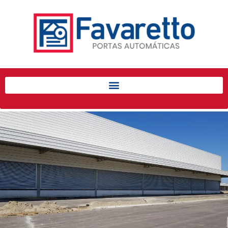
Início
Produtos
Porta de Enrolar Automática
Automatizadores
Acessórios Para Portas de
Enrolar
Pintura eletrostática
Portfólio
Contato