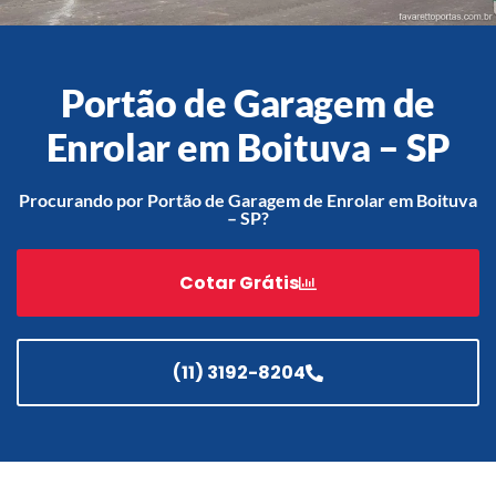
Portão de Garagem de
Acessórios
Automatização
Enrolar em Boituva – SP
Procurando por Portão de Garagem de Enrolar em Boituva
– SP?
Portão de Garagem de
Enrolar em Teresópolis – RJ
Cotar Grátis
Portão de Garagem de
Enrolar em São Pedro da
Aldeia – RJ
(11) 3192-8204
Portão de Garagem de
Enrolar em São João de
Meriti – RJ
Portão de Garagem de
Enrolar em São Gonçalo – RJ