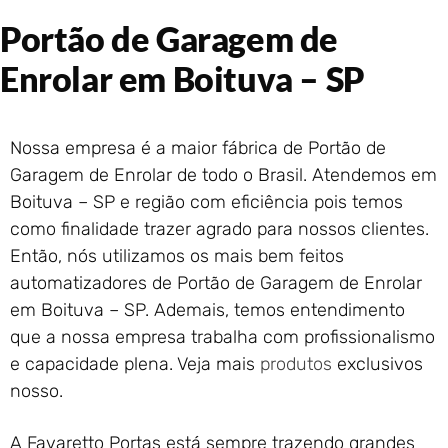
Portão de Garagem de
Portão de Garagem de
Enrolar em Rio das Ostras –
RJ
Enrolar em Boituva – SP
Portão de Garagem de
Enrolar em Queimados – RJ
Portão de Garagem de
Nossa empresa é a maior fábrica de Portão de
Enrolar em Petrópolis – RJ
Garagem de Enrolar de todo o Brasil. Atendemos em
Portão de Garagem de
Boituva – SP e região com eficiência pois temos
Enrolar em Paraty – RJ
como finalidade trazer agrado para nossos clientes.
Portão de Garagem de
Enrolar em Nova Iguaçu – RJ
Então, nós utilizamos os mais bem feitos
Portão de Garagem de
automatizadores de Portão de Garagem de Enrolar
Enrolar em Nova Friburgo –
em Boituva – SP. Ademais, temos entendimento
RJ
que a nossa empresa trabalha com profissionalismo
e capacidade plena. Veja mais
produtos
exclusivos
nosso.
A Favaretto Portas está sempre trazendo grandes