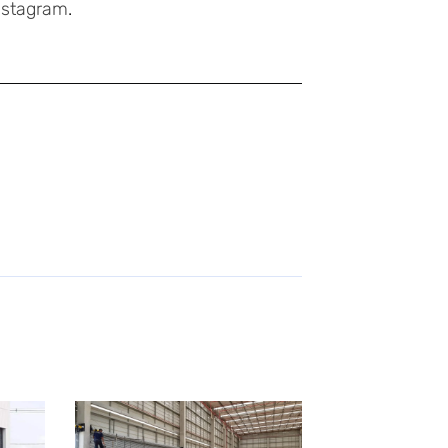
nstagram
.