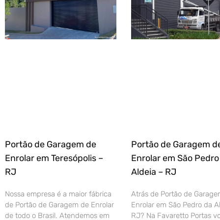
Portão de Garagem de
Portão de Garagem d
Enrolar em Teresópolis –
Enrolar em São Pedro
RJ
Aldeia – RJ
Nossa empresa é a maior fábrica
Atrás de Portão de Garage
de Portão de Garagem de Enrolar
Enrolar em São Pedro da Al
de todo o Brasil. Atendemos em
RJ? Na Favaretto Portas vo