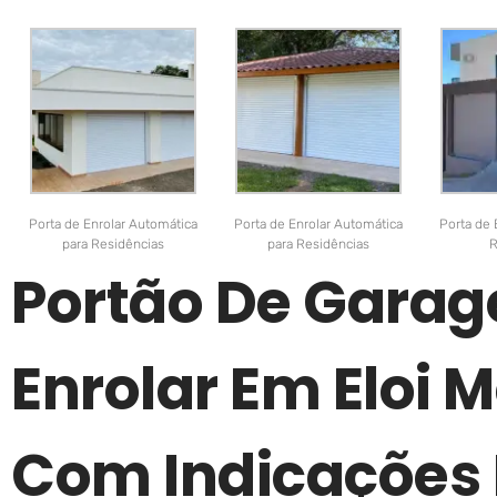
Porta de Enrolar Automática
Porta de Enrolar Automática
Porta de 
para Residências
para Residências
R
Portão De Gara
Enrolar Em Eloi
Com Indicações