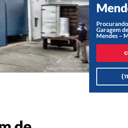
Mend
Procurando
Garagem de 
Mendes – 
C
(1
em de