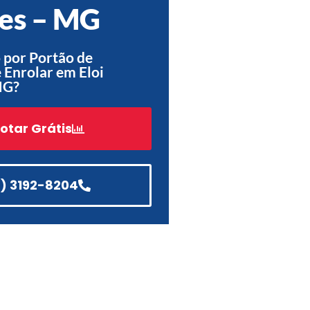
es – MG
Acessórios
Automatização
 por Portão de
Enrolar em Eloi
MG?
Portão de Garagem de
otar Grátis
Enrolar em Teresópolis – RJ
Portão de Garagem de
Enrolar em São Pedro da
Aldeia – RJ
1) 3192-8204
Portão de Garagem de
Enrolar em São João de
Meriti – RJ
Portão de Garagem de
Enrolar em São Gonçalo – RJ
Portão de Garagem de
Enrolar em Rio das Ostras –