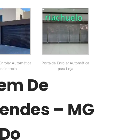
Enrolar Automática
Porta de Enrolar Automática
esidencial
para Loja
gem De
 Mendes – MG
 Do