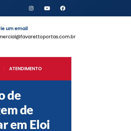
ie um email
mercial@favarettoportas.com.br
Início
Produtos
Porta de Enrolar Automática
ATENDIMENTO
Automatizadores
Acessórios Para Portas de
Enrolar
o de
Pintura eletrostática
Portfólio
gem de
Contato
ar em Eloi