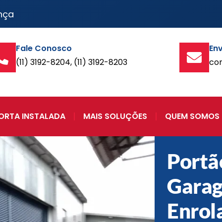
nça
Fale Conosco
Env
(11) 3192-8204, (11) 3192-8203
co
ORTA INSTALADA
MAIS SOLUÇÕES
QUEM SOMOS
Portã
Gara
Enrol