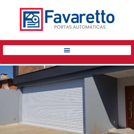
Início
Produtos
Porta de Enrolar Automática
Automatizadores
Acessórios Para Portas de
Enrolar
Pintura eletrostática
Portfólio
Contato