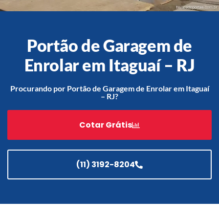
Portão de Garagem de
Acessórios
Automatização
Enrolar em Itaguaí – RJ
Procurando por Portão de Garagem de Enrolar em Itaguaí
– RJ?
Portão de Garagem de
Enrolar em Teresópolis – RJ
Cotar Grátis
Portão de Garagem de
Enrolar em São Pedro da
Aldeia – RJ
(11) 3192-8204
Portão de Garagem de
Enrolar em São João de
Meriti – RJ
Portão de Garagem de
Enrolar em São Gonçalo – RJ