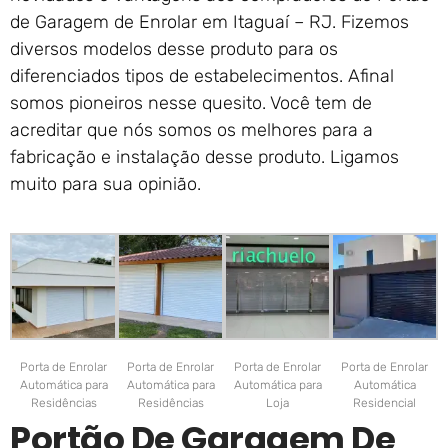
de Garagem de Enrolar em Itaguaí – RJ. Fizemos
diversos modelos desse produto para os
diferenciados tipos de estabelecimentos. Afinal
somos pioneiros nesse quesito. Você tem de
acreditar que nós somos os melhores para a
fabricação e instalação desse produto. Ligamos
muito para sua opinião.
Porta de Enrolar
Porta de Enrolar
Porta de Enrolar
Porta de Enrolar
Automática para
Automática para
Automática para
Automática
Residências
Residências
Loja
Residencial
Portão De Garagem De