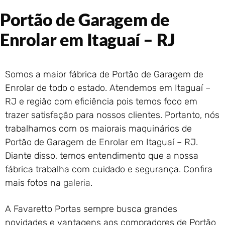
Portão de Garagem de
Portão de Garagem de
Enrolar em Rio das Ostras –
RJ
Enrolar em Itaguaí – RJ
Portão de Garagem de
Enrolar em Queimados – RJ
Portão de Garagem de
Somos a maior fábrica de Portão de Garagem de
Enrolar em Petrópolis – RJ
Enrolar de todo o estado. Atendemos em Itaguaí –
Portão de Garagem de
Enrolar em Paraty – RJ
RJ e região com eficiência pois temos foco em
trazer satisfação para nossos clientes. Portanto, nós
Portão de Garagem de
Enrolar em Nova Iguaçu – RJ
trabalhamos com os maiorais maquinários de
Portão de Garagem de
Portão de Garagem de Enrolar em Itaguaí – RJ.
Enrolar em Nova Friburgo –
Diante disso, temos entendimento que a nossa
RJ
fábrica trabalha com cuidado e segurança. Confira
mais fotos na
galeria
.
A Favaretto Portas sempre busca grandes
novidades e vantagens aos compradores de Portão