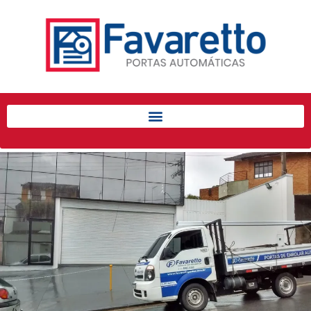
Início
Produtos
Porta de Enrolar Automática
Automatizadores
Acessórios Para Portas de
Enrolar
Pintura eletrostática
Portfólio
Contato