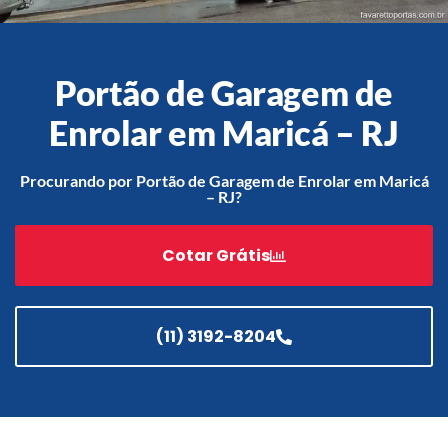
Portão de Garagem de
Acessórios
Automatização
Enrolar em Maricá – RJ
Procurando por Portão de Garagem de Enrolar em Maricá
– RJ?
Portão de Garagem de
Enrolar em Teresópolis – RJ
Cotar Grátis
Portão de Garagem de
Enrolar em São Pedro da
Aldeia – RJ
(11) 3192-8204
Portão de Garagem de
Enrolar em São João de
Meriti – RJ
Portão de Garagem de
Enrolar em São Gonçalo – RJ