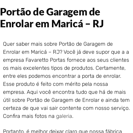
Portão de Garagem de
Portão de Garagem de
Enrolar em Rio das Ostras –
RJ
Enrolar em Maricá – RJ
Portão de Garagem de
Enrolar em Queimados – RJ
Portão de Garagem de
Quer saber mais sobre Portão de Garagem de
Enrolar em Petrópolis – RJ
Enrolar em Maricá – RJ? Você já deve supor que a a
Portão de Garagem de
empresa Favaretto Portas fornece aos seus clientes
Enrolar em Paraty – RJ
os mais excelentes tipos de produtos. Certamente,
Portão de Garagem de
Enrolar em Nova Iguaçu – RJ
entre eles podemos encontrar a porta de enrolar.
Esse produto é feito com mérito pela nossa
Portão de Garagem de
Enrolar em Nova Friburgo –
empresa. Aqui você encontra tudo que há de mais
RJ
útil sobre Portão de Garagem de Enrolar e ainda tem
certeza de que vai sair contente com nosso serviço.
Confira mais fotos na
galeria
.
Portanto, é melhor deixar claro que nossa fábrica